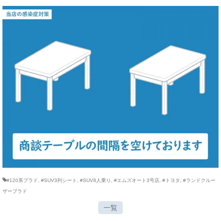
#120系プラド
,
#SUV3列シート
,
#SUV8人乗り
,
#エムズオート3号店
,
#トヨタ
,
#ランドクルー
ザープラド
一覧