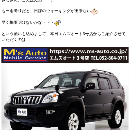
みなさん、こんばんわ（・∀・）
サービス・保証
もー雨降りだと、日課のウォーキングが出来ない
買取のご案内
早く梅雨明けないかな・・・
店舗情報
という願いも込めまして、本日エムズオート3号店からご紹介させて
いただくのは
店舗情報
会社概要
トップメッセージ
スタッフ紹介
ブログ
イベント
ニュース
スタッフブログ