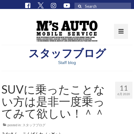
Search
for:
スタッフブログ
取扱車種一覧
Staff blog
在庫車 / パーツ
在庫車一覧
SUVに乗ったことな
11
M’sCollectionパーツ一覧
6月 2020
い方は是非一度乗っ
エムズオート
てみて欲しい！＾＾
M’sCollection
posted in:
スタッフブログ
エムズオートとは