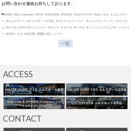
お問い合わせ連絡お持ちしております。
#4WD
,
#M’s Collection
,
#SUV
,
#TACOMA
,
#TRUCK
,
#USTOYOTA
,
#USトヨタ
,
＃エムズオー
ト
,
#エムズオート
,
#エムズオート4号店
,
#エムズコレクション
,
＃エムズコレクション
,
#カスタ
ム
,
#カスタムSUV
,
#カスタムカー
,
#タコマ
,
＃タコマ
,
#トヨタ
,
#トラックカスタム
,
#ヘッドライ
ト
,
#北米トヨタ
,
#名古屋
,
#四駆
,
#左ハンドル
一覧
ACCESS
CONTACT