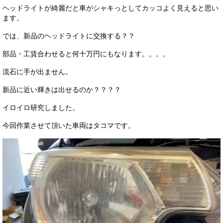
ヘッドライトが綺麗だと車がシャキっとしてカッコよく見えると思い
サービス・保証
ます。
買取のご案内
では、新品のヘッドライトに交換する？？
店舗情報
部品・工賃合わせると何十万円にもなります。。。。
店舗情報
流石に手が出ません。
新品に近い輝きは出せるのか？？？？
会社概要
イロイロ研究しました。
トップメッセージ
今回作業させて頂いた車両はタコマです。
スタッフ紹介
ブログ
イベント
ニュース
スタッフブログ