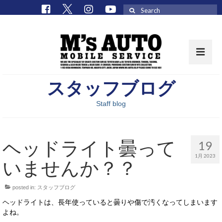
Search
for:
スタッフブログ
取扱車種一覧
Staff blog
在庫車 / パーツ
在庫車一覧
ヘッドライト曇って
19
M’sCollectionパーツ一覧
1月 2023
いませんか？？
エムズオート
posted in:
スタッフブログ
M’sCollection
ヘッドライトは、長年使っていると曇りや傷で汚くなってしまいます
エムズオートとは
よね。