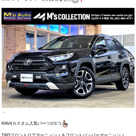
サービス・保証
買取のご案内
店舗情報
店舗情報
会社概要
トップメッセージ
スタッフ紹介
ブログ
イベント
・
ニュース
RAV4カスタム人気パーツの1つ
スタッフブログ
TRDフロントロアガーニッシュ＆フロントバンパーガーニッシュ