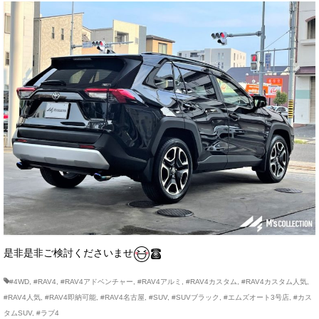
是非是非ご検討くださいませ
#4WD
,
#RAV4
,
#RAV4アドベンチャー
,
#RAV4アルミ
,
#RAV4カスタム
,
#RAV4カスタム人気
,
#RAV4人気
,
#RAV4即納可能
,
#RAV4名古屋
,
#SUV
,
#SUVブラック
,
#エムズオート3号店
,
#カス
タムSUV
,
#ラブ4