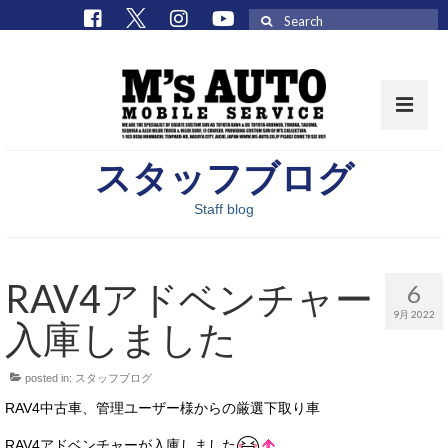
Search
for:
スタッフブログ
取扱車種一覧
Staff blog
在庫車 / パーツ
在庫車一覧
RAV4アドベンチャー
6
M’sCollectionパーツ一覧
9月 2022
入庫しました
エムズオート
posted in:
スタッフブログ
M’sCollection
RAV4中古車、管理ユーザー様からの厳選下取り車
エムズオートとは
RAV4アドベンチャーが入庫しました