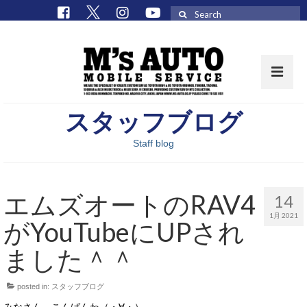
Search
for:
スタッフブログ
取扱車種一覧
Staff blog
在庫車 / パーツ
在庫車一覧
エムズオートのRAV4
14
M’sCollectionパーツ一覧
1月 2021
がYouTubeにUPされ
エムズオート
ました＾＾
M’sCollection
posted in:
スタッフブログ
エムズオートとは