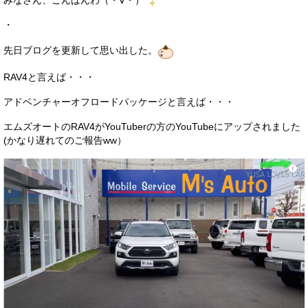
みなさん、こんばんわ（・∀・）
サービス・保証
・
買取のご案内
先日ブログを更新して思い出した。
店舗情報
RAV4と言えば・・・
店舗情報
アドベンチャーオフロードパッケージと言えば・・・
会社概要
エムズオートのRAV4がYouTuberの方のYouTubeにアップされました
(かなり遅れてのご報告ww）
トップメッセージ
スタッフ紹介
ブログ
イベント
ニュース
スタッフブログ