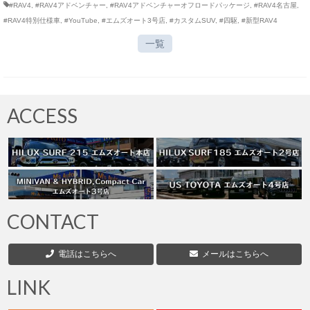
#RAV4
,
#RAV4アドベンチャー
,
#RAV4アドベンチャーオフロードパッケージ
,
#RAV4名古屋
,
#RAV4特別仕様車
,
#YouTube
,
#エムズオート3号店
,
#カスタムSUV
,
#四駆
,
#新型RAV4
一覧
ACCESS
CONTACT
電話はこちらへ
メールはこちらへ
LINK