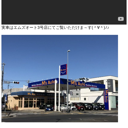
実車はエムズオート3号店にてご覧いただけま～す(＾∀＾)ﾉ♪