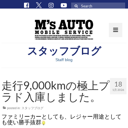
Search
for:
スタッフブログ
取扱車種一覧
Staff blog
在庫車 / パーツ
在庫車一覧
走行9,000kmの極上プ
18
M’sCollectionパーツ一覧
1月 2026
ラド入庫しました。
エムズオート
posted in:
スタッフブログ
M’sCollection
ファミリーカーとしても、レジャー用途として
エムズオートとは
も使い勝手抜群