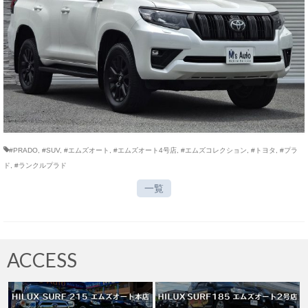
#PRADO
,
#SUV
,
#エムズオート
,
#エムズオート4号店
,
#エムズコレクション
,
#トヨタ
,
#プラ
ド
,
#ランクルプラド
一覧
ACCESS