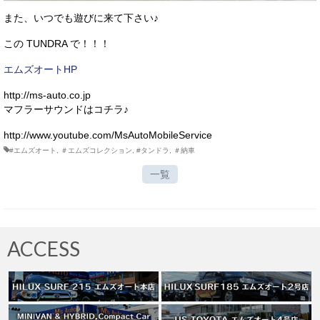
また、いつでも遊びに来て下さい♪
この TUNDRA で！！！
エムズオートHP
http://ms-auto.co.jp
マフラーサウンドはコチラ♪
http://www.youtube.com/MsAutoMobileService
#エムズオート
,
＃エムズコレクション
,
#タンドラ
,
＃納車
一覧
ACCESS