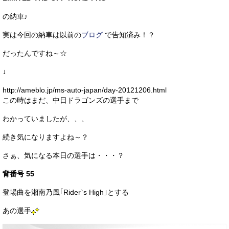
お客様の声
の納車♪
お問い合わせ
実は今回の納車は以前の
ブログ
で告知済み！？
メールフォーム
だったんですね～☆
↓
電話はこちら
http://ameblo.jp/ms-auto-japan/day-20121206.html
この時はまだ、中日ドラゴンズの選手まで
わかっていましたが、、、
続き気になりますよね～？
さぁ、気になる本日の選手は・・・？
背番号 55
登場曲を湘南乃風｢Rider`s High｣とする
あの選手