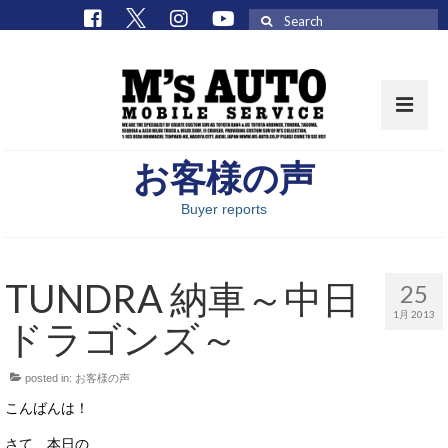
Search
for:
お客様の声
取扱車種一覧
Buyer reports
在庫車 / パーツ
在庫車一覧
TUNDRA 納車～中日
25
M’sCollectionパーツ一覧
1月 2013
ドラゴンズ～
エムズオート
posted in:
お客様の声
M’sCollection
こんばんは！
エムズオートとは
さて、本日の