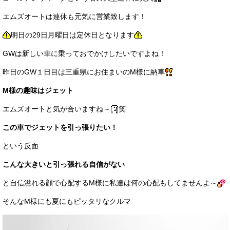
サービス・保証
エムズオートは連休も元気に営業致します！
買取のご案内
明日の29日月曜日は定休日となります
店舗情報
GWは新しい車に乗っておでかけしたいですよね！
昨日のGW１日目は三重県にお住まいのM様に納車
店舗情報
M様の趣味はジェット
会社概要
エムズオートと気が合いますね～
笑
トップメッセージ
この車でジェットを引っ張りたい！
スタッフ紹介
という反面
ブログ
こんな大きいと引っ張れる自信がない
イベント
と自信溢れる顔で心配するM様に私達は何の心配もしてませんよ～
ニュース
そんなM様にも夏にもピッタリなクルマ
スタッフブログ