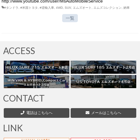
http://www.youtube.com/user/MsAutoMobileService
#タンドラ
,
#米国トヨタ
,
#逆輸入車
,
4WD
,
SUV
,
エムズオート
,
エムズコレクション
,
納車
一覧
ACCESS
CONTACT
電話はこちらへ
メールはこちらへ
LINK