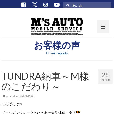
Search
for:
お客様の声
取扱車種一覧
Buyer reports
在庫車 / パーツ
在庫車一覧
TUNDRA納車～M様
28
M’sCollectionパーツ一覧
4月 2013
のこだわり～
エムズオート
posted in:
お客様の声
M’sCollection
こんばんは☆
エムズオートとは
ゴールデンウィークという名の大型連休に突入