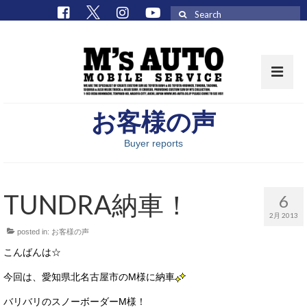
Search
for:
お客様の声
取扱車種一覧
Buyer reports
在庫車 / パーツ
在庫車一覧
TUNDRA納車！
6
M’sCollectionパーツ一覧
2月 2013
posted in:
お客様の声
エムズオート
こんばんは☆
M’sCollection
今回は、愛知県北名古屋市のM様に納車
エムズオートとは
バリバリのスノーボーダーM様！