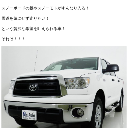
サービス・保証
スノーボードの板やスノーモトがすんなり入る！
買取のご案内
雪道を気にせず走りたい！
店舗情報
という贅沢な希望を叶えられる車！
それは！！！
店舗情報
会社概要
トップメッセージ
スタッフ紹介
ブログ
イベント
ニュース
スタッフブログ