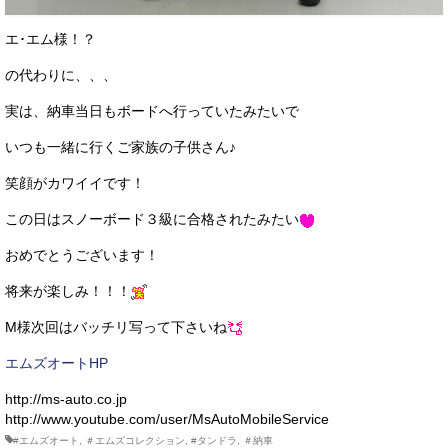
エ･エム様！？
の代わりに、、、
実は、納車当日もボードへ行っていたみたいで
いつも一緒に行くご家族の子供さん♪
笑顔がカワイイです！
この日はスノーボード３級に合格されたみたい
おめでとうございます！
将来が楽しみ！！！
M様次回はバッチリ写って下さいね
エムズオートHP
http://ms-auto.co.jp
http://www.youtube.com/user/MsAutoMobileService
#エムズオート
,
＃エムズコレクション
,
#タンドラ
,
＃納車