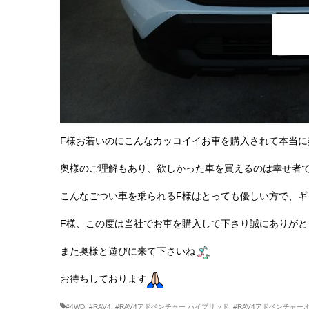
F様お若いのにこんなカッコイイお車を購入されて本当に
奥様のご理解もあり、欲しかった車を買えるのは幸せ者
こんなごつい車を乗られるF様はとっても優しい方で、ギ
F様、この度は当社でお車を購入して下さり誠にありがと
また奥様と遊びに来て下さいね
お待ちしております
#4WD
,
#RAV4
,
#RAV4アドベンチャー ハイブリッド
,
#RAV4アドベンチャ