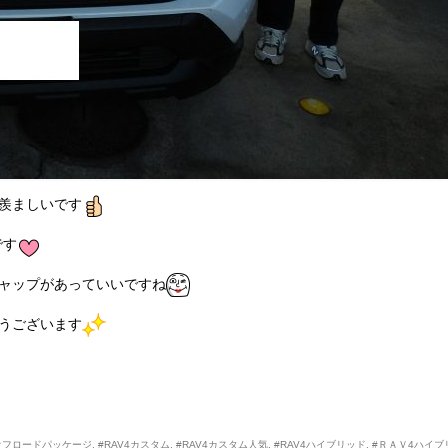
羨ましいです
です
ャップがあっていいですね
うございます
ーオフロードパッケージ
,
#RAV4カスタム
,
#RAV4カスタム人気
,
#RAV4ハイブリッド
,
#ＲＡＶ4ハイブ