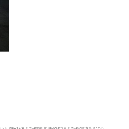
リッド
,
#RAV4人気
,
#RAV4即納可能
,
#RAV4名古屋
,
#RAV4特別仕様車
,
#人気ハ