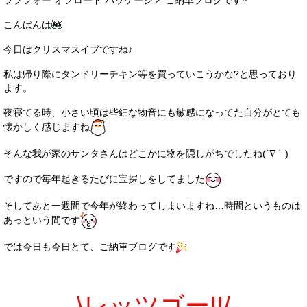
ラブフォー オフロード パッケージ２ ご納車ブログです!!
サービス・保証
こんばんは
買取のご案内
今日はクリスマスイブですね♪
店舗情報
私は帰り際にタンドリーチキン等を買っていこうかな?と思っており
ます。
店舗情報
夜寝てる時、小さい頃は些細な物音にも敏感になってた自分がとても
会社概要
懐かしく感じますね
トップメッセージ
そんな我が家のサンタさんはどこかに物を隠しがちでしたね(´∇｀)
ですので毎年起きるたびに宝探しをしてました
スタッフ紹介
そしてあと一週間で今年が終わってしまいますね…時間というものは
ブログ
あっという間です
イベント
では今日も今日とて、ご納車ブログです
ニュース
スタッフブログ
\レッツゴー!!/