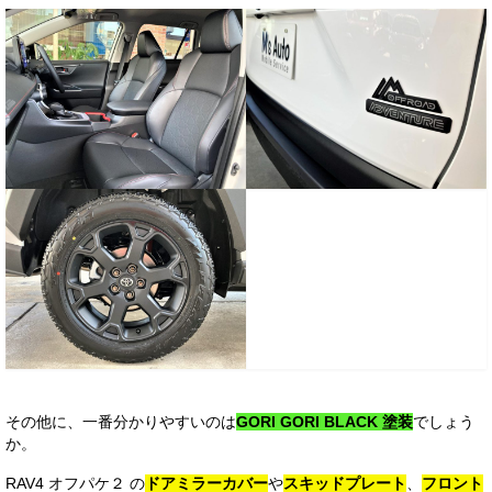
その他に、一番分かりやすいのは
GORI GORI BLACK 塗装
でしょう
か。
RAV4 オフパケ２ の
ドアミラーカバー
や
スキッドプレート
、
フロント