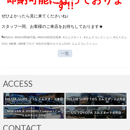
す!!
ぜひよかったら見に来てくださいね♪
スタッフ一同、お客様のご来店をお待ちしております★
#RAV4
,
#RAV4即納可能
,
#RAV4特別仕様車
,
#エムズオート
,
#エムズコレクション
,
#カスタム
SUV
,
#納車
,
#納車ブログ
,
#自分仕様のカスタムSUV
,
エムズコレクション
一覧
ACCESS
CONTACT