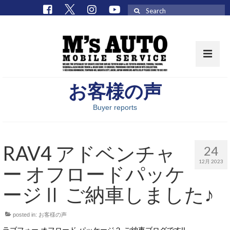
Search
for:
お客様の声
取扱車種一覧
Buyer reports
在庫車 / パーツ
在庫車一覧
RAV4 アドベンチャ
24
M’sCollectionパーツ一覧
12月 2023
ー オフロードパッケ
エムズオート
ージⅡ ご納車しました♪
M’sCollection
posted in:
お客様の声
エムズオートとは