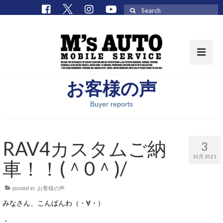
Search
for:
お客様の声
取扱車種一覧
Buyer reports
在庫車 / パーツ
在庫車一覧
RAV4カスタムご納
3
M’sCollectionパーツ一覧
10月 2021
車！！(＾0＾)/
エムズオート
posted in:
お客様の声
M’sCollection
みなさん、こんばんわ（・∀・）
エムズオートとは
・