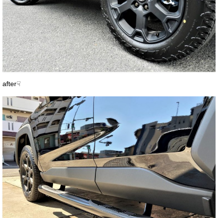
after☟