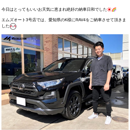
サービス・保証
今日はとってもいいお天気に恵まれ絶好の納車日和でした
買取のご案内
エムズオート3号店では、愛知県のK様にRAV4をご納車させて頂きま
した
店舗情報
店舗情報
会社概要
トップメッセージ
スタッフ紹介
ブログ
イベント
ニュース
スタッフブログ