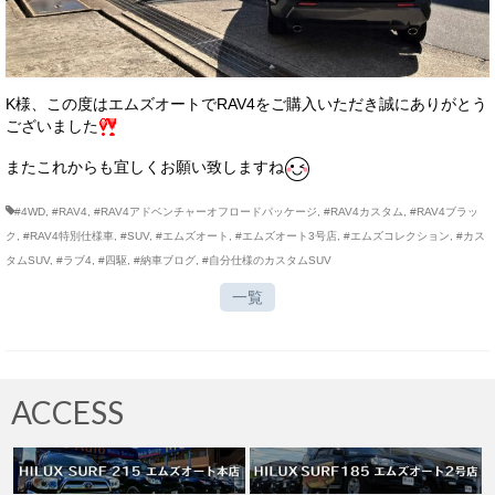
K様、この度はエムズオートでRAV4をご購入いただき誠にありがとう
ございました
またこれからも宜しくお願い致しますね
#4WD
,
#RAV4
,
#RAV4アドベンチャーオフロードパッケージ
,
#RAV4カスタム
,
#RAV4ブラッ
ク
,
#RAV4特別仕様車
,
#SUV
,
#エムズオート
,
#エムズオート3号店
,
#エムズコレクション
,
#カス
タムSUV
,
#ラブ4
,
#四駆
,
#納車ブログ
,
#自分仕様のカスタムSUV
一覧
ACCESS