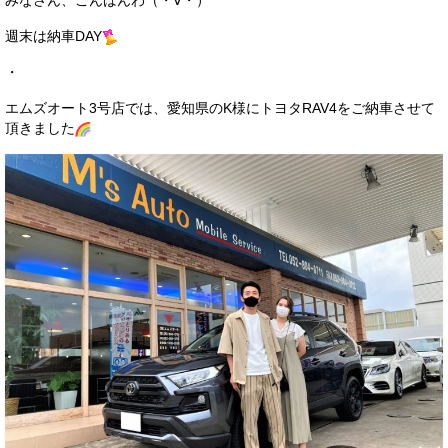
みなさん、こんばんわ（・∀・）
サービス・保証
週末は納車DAY
買取のご案内
・
店舗情報
エムズオート3号店では、愛知県のK様にトヨタRAV4をご納車させて
頂きました
店舗情報
会社概要
トップメッセージ
スタッフ紹介
ブログ
イベント
ニュース
スタッフブログ