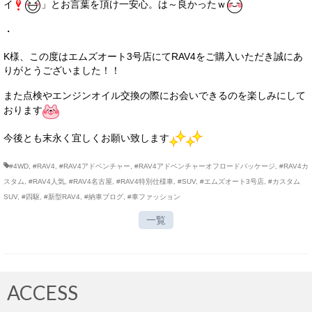
イ
」とお言葉を頂け一安心。は～良かったｗ
・
K様、この度はエムズオート3号店にてRAV4をご購入いただき誠にあ
りがとうございました！！
また点検やエンジンオイル交換の際にお会いできるのを楽しみにして
おります
今後とも末永く宜しくお願い致します
#4WD
,
#RAV4
,
#RAV4アドベンチャー
,
#RAV4アドベンチャーオフロードパッケージ
,
#RAV4カ
スタム
,
#RAV4人気
,
#RAV4名古屋
,
#RAV4特別仕様車
,
#SUV
,
#エムズオート3号店
,
#カスタム
SUV
,
#四駆
,
#新型RAV4
,
#納車ブログ
,
#車ファッション
一覧
ACCESS