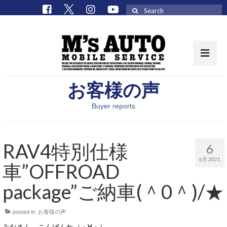
Search
for:
お客様の声
取扱車種一覧
Buyer reports
在庫車 / パーツ
在庫車一覧
RAV4特別仕様
6
M’sCollectionパーツ一覧
6月 2021
車”OFFROAD
エムズオート
package”ご納車(＾0＾)/★
M’sCollection
posted in:
お客様の声
エムズオートとは