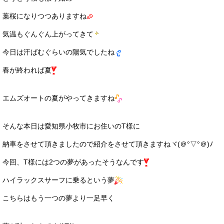
サービス・保証
葉桜になりつつありますね
買取のご案内
気温もぐんぐん上がってきて
店舗情報
今日は汗ばむぐらいの陽気でしたね
春が終われば夏
店舗情報
会社概要
エムズオートの夏がやってきますね
トップメッセージ
そんな本日は愛知県小牧市にお住いのT様に
スタッフ紹介
納車をさせて頂きましたので紹介をさせて頂きますねヾ(＠°▽°＠)ﾉ
ブログ
今回、T様には2つの夢があったそうなんです
イベント
ハイラックスサーフに乗るという夢
ニュース
こちらはもう一つの夢より一足早く
スタッフブログ