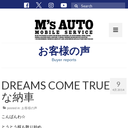
Search
for:
お客様の声
取扱車種一覧
Buyer reports
在庫車 / パーツ
在庫車一覧
DREAMS COME TRUE
9
M’sCollectionパーツ一覧
4月 2014
な納車
エムズオート
posted in:
お客様の声
M’sCollection
こんばんわ☆
エムズオートとは
とうとう桜も散り始め