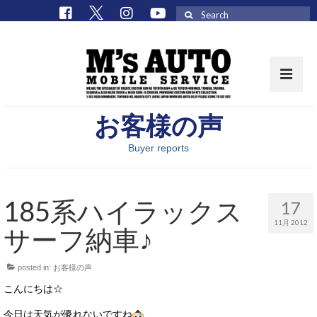
Search
for:
お客様の声
取扱車種一覧
Buyer reports
在庫車 / パーツ
在庫車一覧
185系ハイラックス
17
M’sCollectionパーツ一覧
11月 2012
サーフ納車♪
エムズオート
posted in:
お客様の声
M’sCollection
こんにちは☆
エムズオートとは
今日は天気が優れないですね