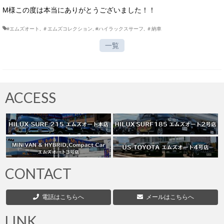
M様この度は本当にありがとうございました！！
#エムズオート
,
＃エムズコレクション
,
#ハイラックスサーフ
,
＃納車
一覧
ACCESS
CONTACT
電話はこちらへ
メールはこちらへ
LINK