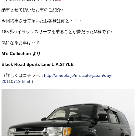
サービス・保証
納車させて頂いたお車のご紹介♪
買取のご案内
今回納車させて頂いたお客様は何と・・・
店舗情報
185系ハイラックスサーフを乗ることが夢だったM様です♪
気になるお車は～？
店舗情報
M’s Collection より
会社概要
Black Road Sports Line L.A.STYLE
トップメッセージ
（詳しくはコチラへ→
http://ameblo.jp/ms-auto-japan/day-
スタッフ紹介
20110719.html
）
ブログ
イベント
ニュース
スタッフブログ