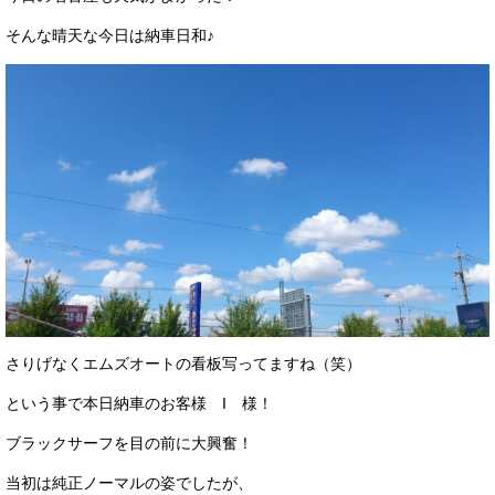
サービス・保証
そんな晴天な今日は納車日和♪
買取のご案内
店舗情報
店舗情報
会社概要
トップメッセージ
スタッフ紹介
ブログ
さりげなくエムズオートの看板写ってますね（笑）
イベント
という事で本日納車のお客様 I 様！
ニュース
ブラックサーフを目の前に大興奮！
スタッフブログ
当初は純正ノーマルの姿でしたが、