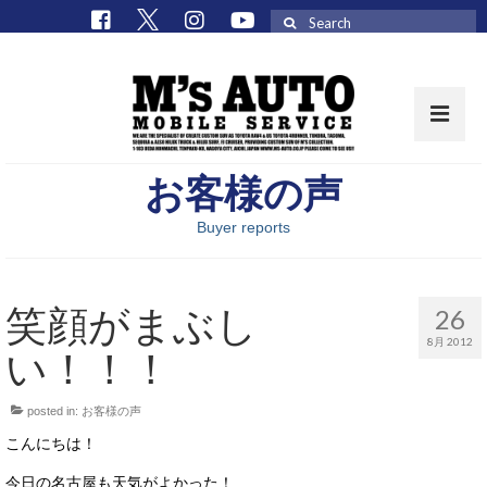
Search
for:
お客様の声
取扱車種一覧
Buyer reports
在庫車 / パーツ
在庫車一覧
笑顔がまぶし
26
M’sCollectionパーツ一覧
8月 2012
い！！！
エムズオート
posted in:
お客様の声
M’sCollection
こんにちは！
エムズオートとは
今日の名古屋も天気がよかった！