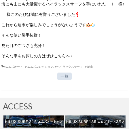
海にも山にも大活躍するハイラックスサーフを手にいれた Ｉ 様♪
I 様このたびは誠に有難うございました
これから週末が楽しみでしょうがないようです
そんな使い勝手抜群！
見た目のごつさも充分！
そんな車をお探しの方はぜひこちらへ♪
#エムズオート
,
＃エムズコレクション
,
#ハイラックスサーフ
,
＃納車
一覧
ACCESS