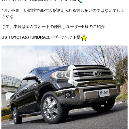
サービス・保証
4月から新しい環境で新生活を迎えられる方も多いのではないでしょ
うか
買取のご案内
さて、本日はエムズオートの仲良しユーザーF様のご紹介
店舗情報
US TOYOTAのTUNDRA
ユーザーだったF様
店舗情報
会社概要
トップメッセージ
スタッフ紹介
ブログ
イベント
ニュース
スタッフブログ