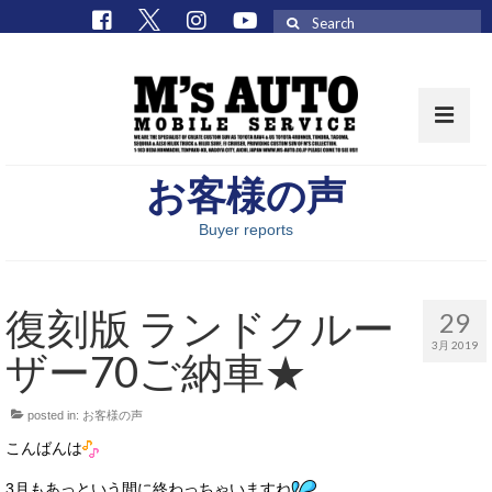
Search
for:
お客様の声
取扱車種一覧
Buyer reports
在庫車 / パーツ
在庫車一覧
復刻版 ランドクルー
29
M’sCollectionパーツ一覧
3月 2019
ザー70ご納車★
エムズオート
posted in:
お客様の声
M’sCollection
こんばんは
エムズオートとは
3月もあっという間に終わっちゃいますね