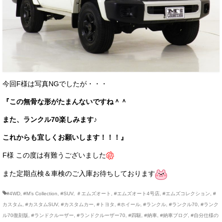
今回F様は写真NGでしたが・・・
『この無骨な形がたまんないですね＾＾
また、ランクル70楽しみます♪
これからも宜しくお願いします！！！』
F様 この度は有難うございました
また定期点検＆車検のご入庫お待ちしております
#4WD
,
#M’s Collection
,
#SUV
,
＃エムズオート
,
#エムズオート4号店
,
#エムズコレクション
,
#
カスタム
,
#カスタムSUV
,
#カスタムカー
,
#トヨタ
,
#ホイール
,
#ランクル
,
#ランクル70
,
#ランク
ル70復刻版
,
#ランドクルーザー
,
#ランドクルーザー70
,
#四駆
,
#納車
,
#納車ブログ
,
#自分仕様の