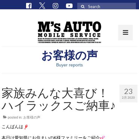
Search
for:
お客様の声
取扱車種一覧
Buyer reports
在庫車 / パーツ
在庫車一覧
家族みんな大喜び！
23
M’sCollectionパーツ一覧
2月 2020
ハイラックスご納車♪
エムズオート
posted in:
お客様の声
M’sCollection
こんばんは
エムズオートとは
本日は愛知県にお住まいのK様ファミリーをご紹介