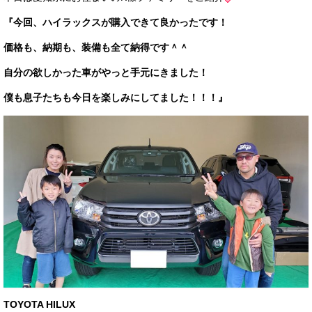
サービス・保証
『今回、ハイラックスが購入できて良かったです！
買取のご案内
価格も、納期も、装備も全て納得です＾＾
店舗情報
自分の欲しかった車がやっと手元にきました！
僕も息子たちも今日を楽しみにしてました！！！』
店舗情報
会社概要
トップメッセージ
スタッフ紹介
ブログ
イベント
ニュース
スタッフブログ
TOYOTA HILUX