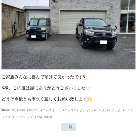
ご家族みんなに喜んで頂けて良かったです
K様、この度は誠にありがとうございました
どうぞ今後とも末永く宜しくお願い致します
#HILUX
,
#SUV
,
#TRUCK
,
#エムズオート
,
#エムズコレクション
,
#トヨタ
,
#トラック
,
#ハイラ
ックス
,
#ピックアップ
,
#四駆
,
#納車
一覧