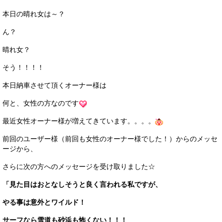
サービス・保証
本日の晴れ女は～？
買取のご案内
ん？
店舗情報
晴れ女？
そう！！！！
店舗情報
本日納車させて頂くオーナー様は
会社概要
何と、女性の方なのです
トップメッセージ
最近女性オーナー様が増えてきています。。。。
スタッフ紹介
前回のユーザー様（前回も女性のオーナー様でした！）からのメッセ
ージから、
ブログ
さらに次の方へのメッセージを受け取りました☆
イベント
「見た目はおとなしそうと良く言われる私ですが、
ニュース
やる事は意外とワイルド！
スタッフブログ
サーフなら雪道も砂浜も怖くない！！！