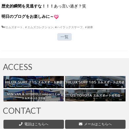
歴史的瞬間を見逃すな！！！
あっ言い過ぎ？笑
明日のブログをお楽しみに～
#エムズオート
,
＃エムズコレクション
,
#ハイラックスサーフ
,
＃納車
一覧
ACCESS
CONTACT
電話はこちらへ
メールはこちらへ