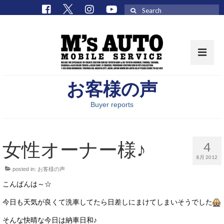
Search
for:
お客様の声
取扱車種一覧
Buyer reports
在庫車 / パーツ
在庫車一覧
女性オーナー様♪
4
M’sCollectionパーツ一覧
8月 2012
posted in:
お客様の声
エムズオート
こんばんは～☆
M’sCollection
今日も天気が良くて洗車してたら日差しにまけてしまいそうでした
エムズオートとは
そんな快晴な今日は納車日和♪