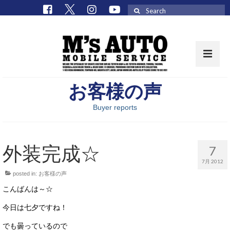
Search
for:
お客様の声
取扱車種一覧
Buyer reports
在庫車 / パーツ
在庫車一覧
外装完成☆
7
M’sCollectionパーツ一覧
7月 2012
posted in:
お客様の声
エムズオート
こんばんは～☆
M’sCollection
今日は七夕ですね！
エムズオートとは
でも曇っているので