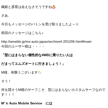
サービス・保証
織姫と彦星は会えなさそうですね
買取のご案内
さあ、
店舗情報
今日もメッセージのバトンを受け取りましたよ～☆
前回のメッセージはこちら♪
店舗情報
http://ameblo.jp/ms-auto-japan/archive4-201206.html#main
会社概要
今回のユーザー様は・・・・
トップメッセージ
「型にはまらない個性的な4WDに乗りたい人は
スタッフ紹介
だまってエムズオートに行きましょう！」
M様、有難うございます
ブログ
そう！
イベント
何を隠そうM様のサーフこそ、型にはまらないカスタムサーフなので
ニュース
す！！！
スタッフブログ
M’ｓ Auto Mobile Service には