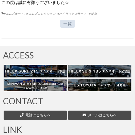
この度は誠に有難うございました☆
#エムズオート
,
＃エムズコレクション
,
#ハイラックスサーフ
,
＃納車
一覧
ACCESS
CONTACT
電話はこちらへ
メールはこちらへ
LINK