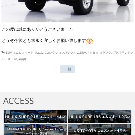
この度は誠にありがとうございました
どうぞ今後とも末永く宜しくお願い致します
#SUV
,
#エムズオート
,
#エムズコレクション
,
#カスタムSUV
,
#トヨタ
,
#ランクル70
,
#ランドク
ルーザー70
,
#納車
一覧
ACCESS