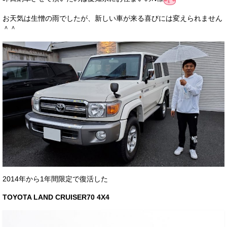
サービス・保証
お天気は生憎の雨でしたが、新しい車が来る喜びには変えられません
＾＾
買取のご案内
店舗情報
店舗情報
会社概要
トップメッセージ
スタッフ紹介
ブログ
イベント
2014年から1年間限定で復活した
ニュース
TOYOTA LAND CRUISER70 4X4
スタッフブログ