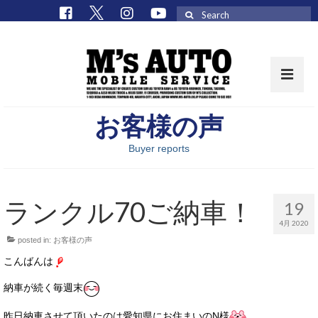
Search
for:
お客様の声
取扱車種一覧
Buyer reports
在庫車 / パーツ
在庫車一覧
ランクル70ご納車！
19
M’sCollectionパーツ一覧
4月 2020
posted in:
お客様の声
エムズオート
こんばんは
M’sCollection
納車が続く毎週末
エムズオートとは
昨日納車させて頂いたのは愛知県にお住まいのN様