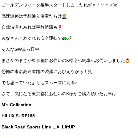
ゴールデンウィーク後半スタートしましたねo(〃＾▽＾〃)o
サービス・保証
高速道路は予想通り渋滞だらけ
買取のご案内
自然渋滞もあれば事故渋滞も
店舗情報
みなさんくれぐれも安全運転で
店舗情報
そんなGW真っ只中、
会社概要
まさかのまさか東京都にお住いのK様宅へ納車へお伺いしました
トップメッセージ
恐怖の東名高速道路の渋滞におびえながら！笑
スタッフ紹介
でも思っていたよりもスムーズに到着♪
さて、気になる東京都にお住いのK様がご購入頂いたお車は
ブログ
M’s Collection
イベント
HILUX SURF185
ニュース
Black Road Sports Line L.A. LiftUP
スタッフブログ