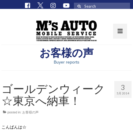
Search
for:
お客様の声
取扱車種一覧
Buyer reports
在庫車 / パーツ
在庫車一覧
ゴールデンウィーク
3
M’sCollectionパーツ一覧
5月 2014
☆東京へ納車！
エムズオート
posted in:
お客様の声
M’sCollection
エムズオートとは
こんばんは☆