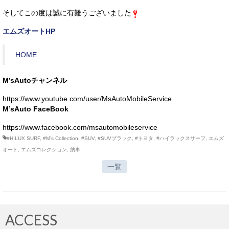
そしてこの度は誠に有難うございました
エムズオートHP
HOME
M’sAutoチャンネル
https://www.youtube.com/user/MsAutoMobileService
M’sAuto FaceBook
https://www.facebook.com/msautomobileservice
#HILUX SURF
,
#M’s Collection
,
#SUV
,
#SUVブラック
,
#トヨタ
,
#ハイラックスサーフ
,
エムズ
オート
,
エムズコレクション
,
納車
一覧
ACCESS