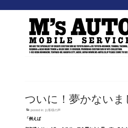
ついに！夢かないま
posted in:
お客様の声
「例えば