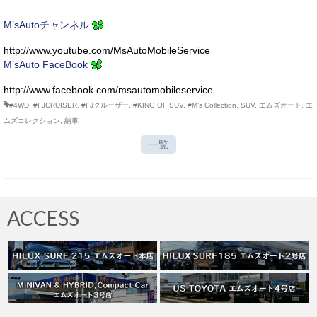
M’sAutoチャンネル
http://www.youtube.com/MsAutoMobileService
M’sAuto FaceBook
http://www.facebook.com/msautomobileservice
#4WD
,
#FJCRUISER
,
#FJクルーザー
,
#KING OF SUV
,
#M’s Collection
,
SUV
,
エムズオート
,
エ
ムズコレクション
,
納車
一覧
ACCESS