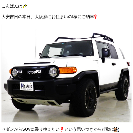
サービス・保証
こんばんは
大安吉日の本日、大阪府にお住まいのI様にご納車
買取のご案内
店舗情報
店舗情報
会社概要
トップメッセージ
スタッフ紹介
ブログ
イベント
ニュース
スタッフブログ
セダンからSUVに乗り換えたい
という思いつきから行動に