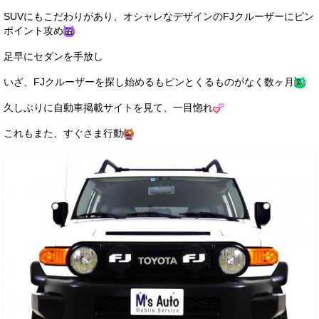
お客様の声
SUVにもこだわりがあり、オシャレなデザインのFJクルーザーにピン
ポイント攻め
お問い合わせ
足早にセダンを手放し
メールフォーム
いざ、FJクルーザーを探し始めるもピンとくるものがなく数ヶ月
電話はこちら
久しぶりに自動車掲載サイトを見て、一目惚れ
これもまた、すぐさま行動