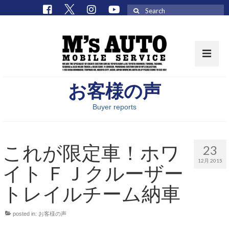
Search
for:
お客様の声
取扱車種一覧
Buyer reports
在庫車 / パーツ
在庫車一覧
これが限定車！ホワ
23
M’sCollectionパーツ一覧
12月 2015
イト ＦＪクルーザー
エムズオート
トレイルチーム納車
M’sCollection
posted in:
お客様の声
エムズオートとは