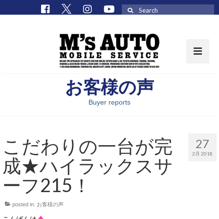
Search
for:
お客様の声
取扱車種一覧
Buyer reports
在庫車 / パーツ
在庫車一覧
こだわりの一台が完
27
M’sCollectionパーツ一覧
2月 2018
成★ハイラックスサ
エムズオート
ーフ215！
M’sCollection
posted in:
お客様の声
エムズオートとは