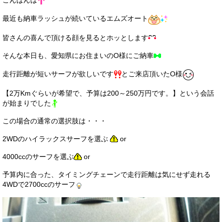
こんばんは
サービス・保証
最近も納車ラッシュが続いているエムズオート
買取のご案内
皆さんの喜んで頂ける顔を見るとホッとします
店舗情報
そんな本日も、愛知県にお住まいのO様にご納車
店舗情報
走行距離が短いサーフが欲しいです
とご来店頂いたO様
会社概要
【2万Kmぐらいが希望で、予算は200～250万円です。】という会話
が始まりでした
トップメッセージ
この場合の通常の選択肢は・・・
スタッフ紹介
2WDのハイラックスサーフを選ぶ
or
ブログ
4000ccのサーフを選ぶ
or
イベント
予算内に合った、タイミングチェーンで走行距離は気にせず走れる
4WDで2700ccのサーフ
ニュース
スタッフブログ