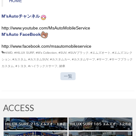
HOME
M’sAutoチャンネル
http://www.youtube.com/MsAutoMobileService
M’sAuto FaceBook
http://www.facebook.com/msautomobileservice
#4WD
,
#HILUX SURF
,
#M’s Collection
,
#SUV
,
#SUVブラック
,
#エムズオート
,
#エムズコレク
ション
,
#カスタム
,
#カスタムSUV
,
#カスタムカー
,
#カスタムサーフ
,
#サーフ
,
#サーフブラック
カスタム
,
#トヨタ
,
#ハイラックスサーフ
,
納車
一覧
ACCESS