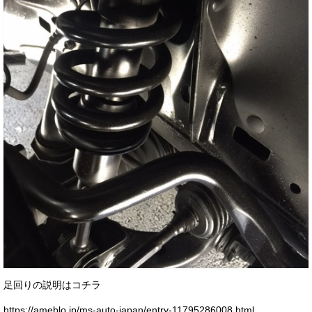
足回りの説明はコチラ
https://ameblo.jp/ms-auto-japan/entry-11795286008.html