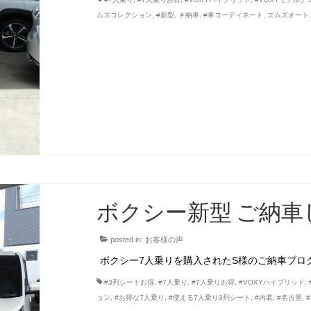
ムズコレクション
,
#新型
,
＃納車
,
#車コーディネート
,
エムズオート
ボクシー新型 ご納車
posted in:
お客様の声
ボクシー7人乗りを購入されたS様のご納車ブロ
#3列シートお得
,
#7人乗り
,
#7人乗りお得
,
#VOXYハイブリッド
,
ョン
,
#お得な7人乗り
,
#使える7人乗り3列シート
,
#内装
,
#名古屋
,