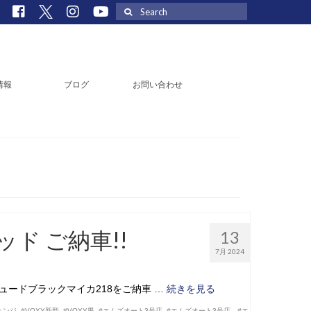
Search
for:
情報
ブログ
お問い合わせ
ド ご納車!!
13
7月 2024
ュードブラックマイカ218をご納車 …
続きを見る
ェンジ
,
#VOXY新型
,
#VOXY黒
,
#エムズオート3号店
,
#エムズオート3号店 #エ