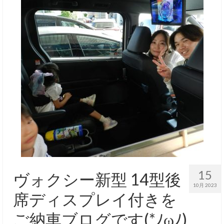
15
ヴォクシー新型 14型後
10月 2023
席ディスプレイ付きを
ご納車ブログです(*ﾉωﾉ)