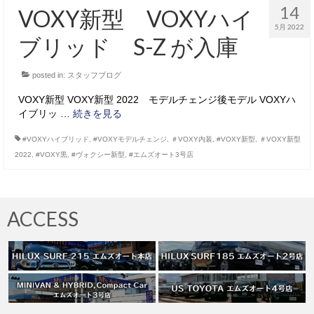
14
VOXY新型 VOXYハイ
5月 2022
ブリッド S-Z が入庫
posted in:
スタッフブログ
VOXY新型 VOXY新型 2022 モデルチェンジ後モデル VOXYハ
イブリッ …
続きを見る
#VOXYハイブリッド
,
#VOXYモデルチェンジ
,
＃VOXY内装
,
#VOXY新型
,
＃VOXY新型
2022
,
#VOXY黒
,
#ヴォクシー新型
,
#エムズオート3号店
ACCESS