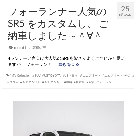
25
フォーランナー人気の
6月 2023
SR5 をカスタムし、 ご
納車しました～＾∀＾
posted in:
お客様の声
4ランナーと言えば大人気のSR5を皆さんよくご存じかと思い
ますが、 フォーランナ …
続きを見る
#M’s Collection
,
#SUV
,
#USTOYOTA
,
#USトヨタ
,
＃エムズオート
,
#エムズオート4号店
,
#
カスタム
,
#カスタムSUV
,
#カスタムカー
,
#即納
,
#名古屋
,
#四駆
,
フォーランナー