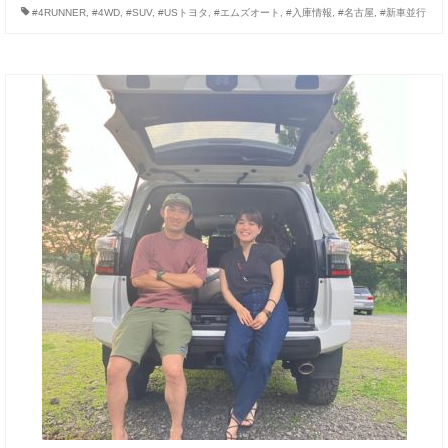
#4RUNNER
,
#4WD
,
#SUV
,
#USトヨタ
,
#エムズオート
,
#入庫情報
,
#名古屋
,
#新車並行