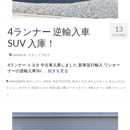
13
4ランナー 逆輸入車
11月 2022
SUV 入庫！
posted in:
スタッフブログ
4ランナー トヨタ 中古車入庫しました 新車並行輸入 ワンオー
ナーの逆輸入車SU …
続きを見る
#4RUNNER
,
#4ランナー
,
#SUV
,
#USTOYOTA
,
#USトヨタ
,
#エムズオート
,
#エムズコレ
クション
,
#プラド
,
#北米トヨタ
,
#名古屋
,
#車コーディネート
,
#車スポーツ
,
#車ファッショ
ン