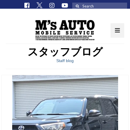
Search
for:
スタッフブログ
取扱車種一覧
Staff blog
在庫車 / パーツ
在庫車一覧
M’sCollectionパーツ一覧
エムズオート
M’sCollection
エムズオートとは