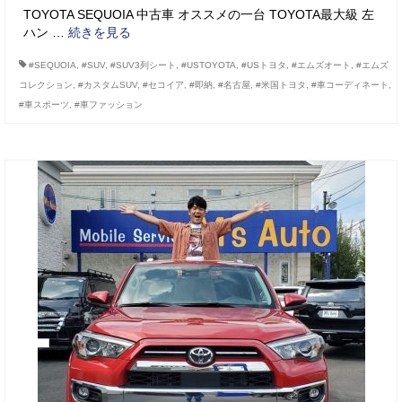
TOYOTA SEQUOIA 中古車 オススメの一台 TOYOTA最大級 左
ハン …
続きを見る
#SEQUOIA
,
#SUV
,
#SUV3列シート
,
#USTOYOTA
,
#USトヨタ
,
#エムズオート
,
#エムズ
コレクション
,
#カスタムSUV
,
#セコイア
,
#即納
,
#名古屋
,
#米国トヨタ
,
#車コーディネート
,
#車スポーツ
,
#車ファッション