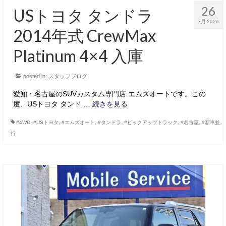
26
USトヨタ タンドラ
7月 2026
2014年式 CrewMax
Platinum 4×4 入庫
posted in:
スタッフブログ
愛知・名古屋のSUVカスタム専門店 エムズオートです。この
度、USトヨタ タンド …
続きを見る
#4WD
,
#USトヨタ
,
#エムズオート
,
#タンドラ
,
#ピックアップトラック
,
#名古屋
,
#新車並
行