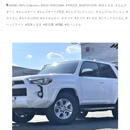
#4WD
,
#M’s Collection
,
#SUV
,
#TACOMA
,
#TRUCK
,
#USTOYOTA
,
#USトヨタ
,
＃エムズ
オート
,
#エムズオート
,
#エムズオート4号店
,
#エムズコレクション
,
＃エムズコレクション
,
#
カスタム
,
#カスタムSUV
,
#カスタムカー
,
＃タコマ
,
#タコマ
,
#トヨタ
,
#トラックカスタム
,
#
ヘッドライト
,
#北米トヨタ
,
#名古屋
,
#四駆
,
#左ハンドル