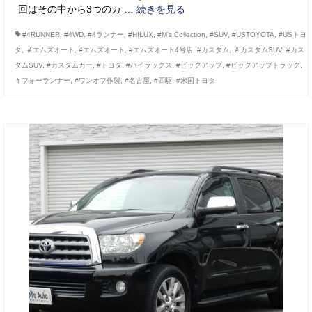
回はその中から3つのカ …
続きを見る
#4RUNNER
,
#4WD
,
#4ランナー
,
#HILUX
,
#M’s Collection
,
#SUV
,
#USTOYOTA
,
#USトヨ
タ
,
＃エムズオート
,
#エムズオート
,
#エムズオート4号店
,
#カスタム
,
＃カスタムSUV
,
#カス
タムSUV
,
#カスタムカー
,
#トヨタ
,
#ハイラックス
,
#ピックアップ
,
#ピックアップトラック
,
＃フォーランナー
,
#ワンオフ作製
,
#名古屋
,
#四駆
,
#米国トヨタ