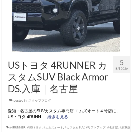
サービス・保証
買取のご案内
店舗情報
店舗情報
会社概要
5
USトヨタ 4RUNNER カ
トップメッセージ
8月 2026
スタムSUV Black Armor
スタッフ紹介
DS.入庫｜名古屋
ブログ
posted in:
スタッフブログ
イベント
愛知・名古屋のSUVカスタム専門店 エムズオート４号店に、
ニュース
USトヨタ 4RUNN …
続きを見る
スタッフブログ
#4RUNNER
,
#USトヨタ
,
#エムズオート
,
#カスタムSUV
,
#リフトアップ
,
#名古屋
,
#新車並