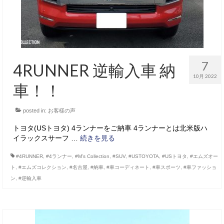
7
4RUNNER 逆輸入車 納
10月 2022
車！！
posted in:
お客様の声
トヨタ(USトヨタ) 4ランナーをご納車 4ランナーとは北米版ハ
イラックスサーフ …
続きを見る
#4RUNNER
,
#4ランナー
,
#M’s Collection
,
#SUV
,
#USTOYOTA
,
#USトヨタ
,
#エムズオー
ト
,
#エムズコレクション
,
#名古屋
,
#納車
,
#車コーディネート
,
#車スポーツ
,
#車ファッショ
ン
,
#逆輸入車