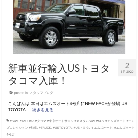
サービス・保証
買取のご案内
店舗情報
店舗情報
会社概要
2
新車並行輸入USトヨタ
トップメッセージ
8月 2020
タコマ入庫！
スタッフ紹介
posted in:
スタッフブログ
ブログ
こんばんは 本日はエムズオート4号店にNEW FACEが登場 US
イベント
TOYOTA …
続きを見る
ニュース
#SUV
,
#TACOMA #タコマ #東京オートサロン #カスタムSUV #SUV #エムズオート #エム
ズコレクション #納車
,
#TRUCK
,
#USTOYOTA
,
#USトヨタ
,
＃エムズオート
,
#エムズオート
スタッフブログ
4号店