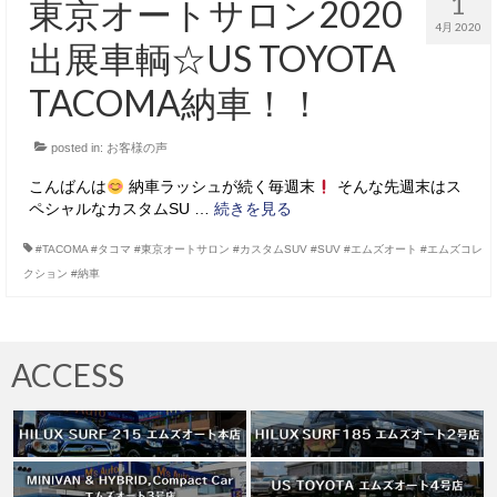
1
東京オートサロン2020
4月 2020
出展車輌☆US TOYOTA
TACOMA納車！！
posted in:
お客様の声
こんばんは
納車ラッシュが続く毎週末
そんな先週末はス
ペシャルなカスタムSU …
続きを見る
#TACOMA #タコマ #東京オートサロン #カスタムSUV #SUV #エムズオート #エムズコレ
クション #納車
ACCESS