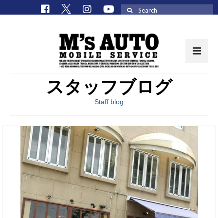
Search
for:
スタッフブログ
取扱車種一覧
Staff blog
在庫車 / パーツ
在庫車一覧
M’sCollectionパーツ一覧
エムズオート
M’sCollection
エムズオートとは