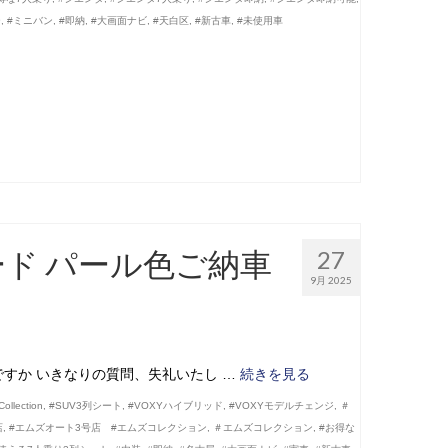
ー
,
#ミニバン
,
#即納
,
#大画面ナビ
,
#天白区
,
#新古車
,
#未使用車
ード パール色ご納車
27
9月 2025
ですか いきなりの質問、失礼いたし …
続きを見る
Collection
,
#SUV3列シート
,
#VOXYハイブリッド
,
#VOXYモデルチェンジ
,
＃
店
,
#エムズオート3号店 #エムズコレクション
,
＃エムズコレクション
,
#お得な