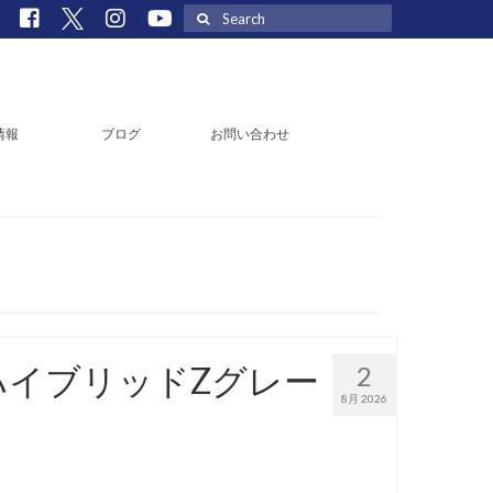
Search
for:
情報
ブログ
お問い合わせ
 ハイブリッドZグレー
2
8月 2026