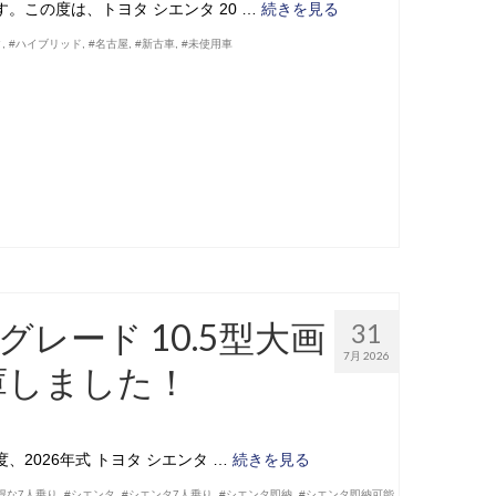
。この度は、トヨタ シエンタ 20 …
続きを見る
タ
,
#ハイブリッド
,
#名古屋
,
#新古車
,
#未使用車
Gグレード 10.5型大画
31
7月 2026
庫しました！
2026年式 トヨタ シエンタ …
続きを見る
得な7人乗り
,
#シエンタ
,
#シエンタ7人乗り
,
#シエンタ即納
,
#シエンタ即納可能
,