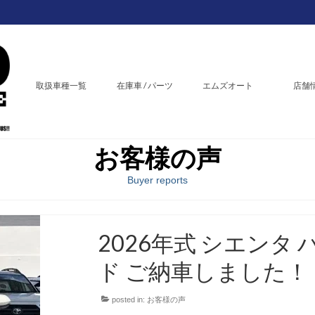
取扱車種一覧
在庫車 / パーツ
エムズオート
店舗
お客様の声
Buyer reports
2026年式 シエンタ
ド ご納車しました！
posted in:
お客様の声