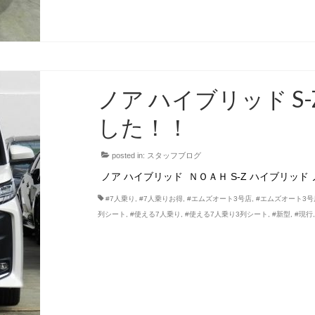
ノア ハイブリッド S-
した！！
posted in:
スタッフブログ
ノア ハイブリッド ＮＯＡＨ S-Z ハイブリッド ノ
#7人乗り
,
#7人乗りお得
,
#エムズオート3号店
,
#エムズオート3
列シート
,
#使える7人乗り
,
#使える7人乗り3列シート
,
#新型
,
#現行