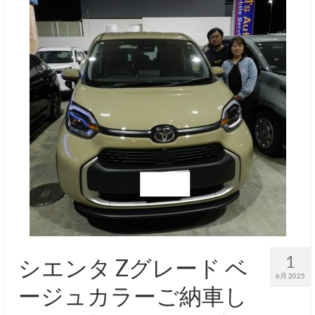
1
シエンタ Zグレード ベ
6月 2025
ージュカラーご納車し