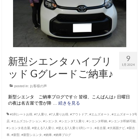
9
新型シエンタ ハイブリ
1月 2024
ッド Gグレードご納車♪
posted in:
お客様の声
新型シエンタ ご納車ブログです☆ 皆様、こんばんは♪ 日曜日
の夜は名古屋で雪が降 …
続きを見る
#3列シートお得
,
#7人乗り
,
#7人乗りお得
,
#アウトドア
,
#エムズオート
,
#エムズオート3号
店
,
#エムズコレクション
,
#シエンタ
,
#シエンタ7人乗り
,
#シエンタ即納
,
#シエンタ即納可能
,
#シエンタ名古屋
,
#使える7人乗り
,
#使える7人乗り3列シート
,
#名古屋
,
#大画面ナビ
,
#新古
車
,
#新型
,
#新型シエンタ
,
#納車
,
#納車ブログ