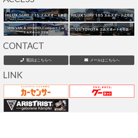
の
ペ
ー
ジ
CONTACT
送
電話はこちらへ
メールはこちらへ
り
LINK