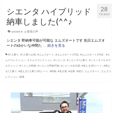
28
シエンタ ハイブリッド
7月 2024
納車しました(^^♪
posted in:
お客様の声
シエンタ 即納車可能が可能な エムズオートです 先日エムズオ
ートのゆかいな仲間た …
続きを見る
#7人乗り
,
#7人乗りお得
,
#エムズオート
,
#エムズオート3号店
,
#エムズオート3号店 #エ
ムズコレクション
,
＃エムズコレクション
,
#シエンタ
,
#シエンタ7人乗り
,
#シエンタフルモデ
ルチェンジ
,
#シエンタ即納
,
#シエンタ即納可能
,
#シエンタ名古屋
,
#使える3列シート
,
#使え
る7人乗り
,
#使える7人乗り3列シート
,
#即納
,
#名古屋
,
#在庫
,
#現行
,
エムズオート
,
エムズコ
レクション
,
納車