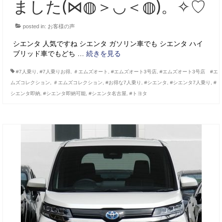
ました(⋈◍＞◡＜◍)。✧♡
posted in:
お客様の声
シエンタ 人気ですね シエンタ ガソリン車でも シエンタ ハイ
ブリッド車でもどち …
続きを見る
#7人乗り
,
#7人乗りお得
,
＃エムズオート
,
#エムズオート3号店
,
#エムズオート3号店 #エ
ムズコレクション
,
＃エムズコレクション
,
#お得な7人乗り
,
#シエンタ
,
#シエンタ7人乗り
,
#
シエンタ即納
,
#シエンタ即納可能
,
#シエンタ名古屋
,
#トヨタ