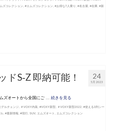
エムズコレクション
,
#エムズコレクション
,
#お得な7人乗り
,
#名古屋
,
#在庫
,
#新
ドS‐Z 即納可能！
24
5月 2023
 エムズオートから全国にご …
続きを見る
Yモデルチェンジ
,
＃VOXY内装
,
#VOXY新型
,
＃VOXY新型2022
,
#使える3列シー
デル
,
#最新情報
,
#現行
,
SUV
,
エムズオート
,
エムズコレクション