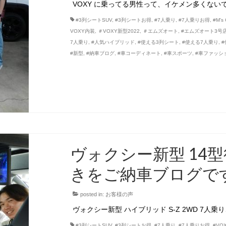
VOXY に乗ってる男性って、イケメン多くない
#3列シートSUV
,
#3列シートお得
,
#7人乗り
,
#7人乗りお得
,
#M’s 
VOXY内装
,
＃VOXY新型2022
,
＃エムズオート
,
#エムズオート3号
7人乗り
,
#人気ハイブリッド
,
#使える3列シート
,
#使える7人乗り
,
#新型
,
#納車ブログ
,
#車コーディネート
,
#車スポーツ
,
#車ファッシ
ヴォクシー新型 14
きをご納車ブログです(
posted in:
お客様の声
ヴォクシー新型 ハイブリッド S-Z 2WD 7人
#3列シートSUV
,
#3列シートお得
,
#7人乗り
,
#7人乗りお得
,
#V