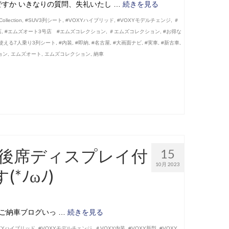
ですか いきなりの質問、失礼いたし …
続きを見る
Collection
,
#SUV3列シート
,
#VOXYハイブリッド
,
#VOXYモデルチェンジ
,
＃
店
,
#エムズオート3号店 #エムズコレクション
,
＃エムズコレクション
,
#お得な
#使える7人乗り3列シート
,
#内装
,
#即納
,
#名古屋
,
#大画面ナビ
,
#実車
,
#新古車
,
ョン
,
エムズオート
,
エムズコレクション
,
納車
型後席ディスプレイ付
15
10月 2023
*ﾉωﾉ)
乗りご納車ブログいっ …
続きを見る
OXYハイブリッド
,
#VOXYモデルチェンジ
,
＃VOXY内装
,
#VOXY新型
,
#VOXY