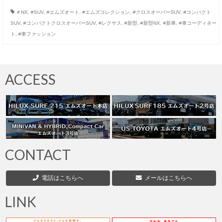
お客様の声
＃NX
,
#SUV
,
#エムズオート
,
#エムズコレクション
,
#クロスオーバーSUV
,
#コンパクト
SUV
,
#コンパクトクロスオーバーSUV
,
#レクサス
,
#新型
,
#新型NX
,
#新車
,
#車コーディネー
お問い合わせ
ト
,
#車ファッション
メールフォーム
電話はこちら
ACCESS
CONTACT
電話はこちらへ
メールはこちらへ
LINK