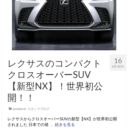
サービス・保証
買取のご案内
店舗情報
店舗情報
会社概要
16
レクサスのコンパクト
トップメッセージ
6月 2021
クロスオーバーSUV
スタッフ紹介
【新型NX】！世界初公
ブログ
開！！
イベント
posted in:
スタッフブログ
ニュース
レクサスからクロスオーバーSUVの新型【NX】が世界初公開
スタッフブログ
されました 日本での発 …
続きを見る