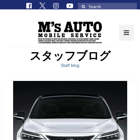
Search
for:
スタッフブログ
取扱車種一覧
Staff blog
在庫車 / パーツ
在庫車一覧
M’sCollectionパーツ一覧
エムズオート
M’sCollection
エムズオートとは