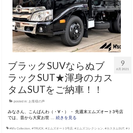
サービス・保証
買取のご案内
店舗情報
店舗情報
会社概要
9
ブラックSUVならぬブ
トップメッセージ
6月 2021
ラックSUT★渾身のカス
スタッフ紹介
タムSUTをご納車！！
ブログ
posted in:
お客様の声
イベント
みなさん、こんばんわ（・∀・） ・ 先週末エムズオート3号店
ニュース
では、昔から大変お世 …
続きを見る
スタッフブログ
#M’s Collection
,
#TRUCK
,
#エムズオート3号店
,
#エムズコレクション
,
#カスタムSUT
,
#ト