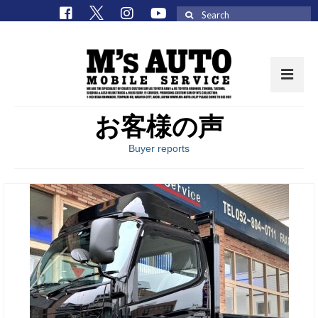
Search
for:
お客様の声
取扱車種一覧
Buyer reports
在庫車 / パーツ
在庫車一覧
M’sCollectionパーツ一覧
エムズオート
M’sCollection
エムズオートとは