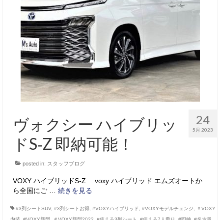
24
ヴォクシー ハイブリッ
5月 2023
ドS‐Z 即納可能！
posted in:
スタッフブログ
VOXY ハイブリッドS‐Z voxy ハイブリッド エムズオートか
ら全国にご …
続きを見る
#3列シートSUV
,
#3列シートお得
,
#VOXYハイブリッド
,
#VOXYモデルチェンジ
,
＃VOXY
内装
,
#VOXY新型
,
＃VOXY新型2022
,
#使える3列シート
,
#使える7人乗り
,
#即納
,
#名古屋
,