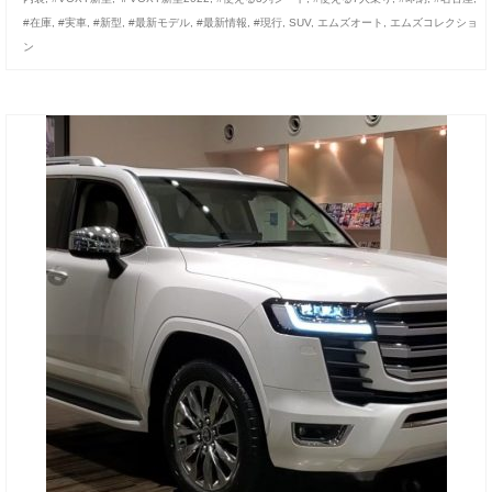
#在庫
,
#実車
,
#新型
,
#最新モデル
,
#最新情報
,
#現行
,
SUV
,
エムズオート
,
エムズコレクショ
ン