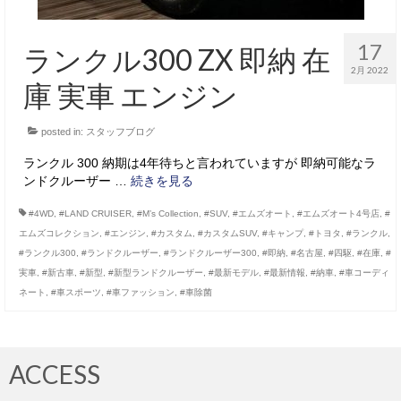
17
ランクル300 ZX 即納 在
2月 2022
庫 実車 エンジン
posted in:
スタッフブログ
ランクル 300 納期は4年待ちと言われていますが 即納可能なラ
ンドクルーザー …
続きを見る
#4WD
,
#LAND CRUISER
,
#M’s Collection
,
#SUV
,
#エムズオート
,
#エムズオート4号店
,
#
エムズコレクション
,
#エンジン
,
#カスタム
,
#カスタムSUV
,
#キャンプ
,
#トヨタ
,
#ランクル
,
#ランクル300
,
#ランドクルーザー
,
#ランドクルーザー300
,
#即納
,
#名古屋
,
#四駆
,
#在庫
,
#
実車
,
#新古車
,
#新型
,
#新型ランドクルーザー
,
#最新モデル
,
#最新情報
,
#納車
,
#車コーディ
ネート
,
#車スポーツ
,
#車ファッション
,
#車除菌
ACCESS