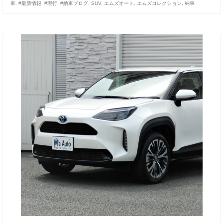
車
,
#最新情報
,
#現行
,
#納車ブログ
,
SUV
,
エムズオート
,
エムズコレクション
,
納車
お客様の声
お問い合わせ
メールフォーム
電話はこちら