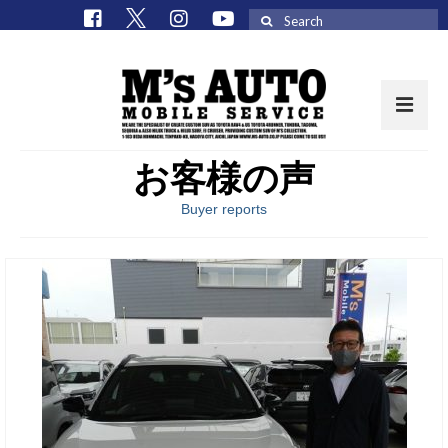
Search
for:
お客様の声
取扱車種一覧
Buyer reports
在庫車 / パーツ
在庫車一覧
M’sCollectionパーツ一覧
エムズオート
M’sCollection
エムズオートとは