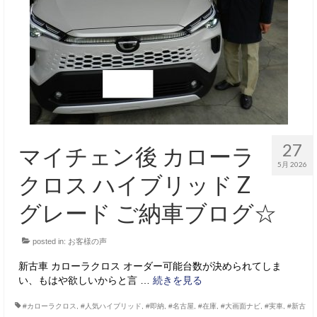
サービス・保証
買取のご案内
店舗情報
店舗情報
会社概要
27
マイチェン後 カローラ
トップメッセージ
5月 2026
クロス ハイブリッド Z
スタッフ紹介
グレード ご納車ブログ☆
ブログ
posted in:
お客様の声
イベント
新古車 カローラクロス オーダー可能台数が決められてしま
ニュース
い、もはや欲しいからと言 …
続きを見る
スタッフブログ
#カローラクロス
,
#人気ハイブリッド
,
#即納
,
#名古屋
,
#在庫
,
#大画面ナビ
,
#実車
,
#新古