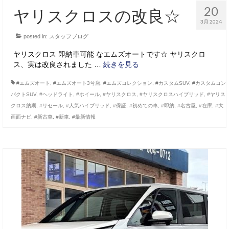
20
ヤリスクロスの改良☆
3月 2024
posted in:
スタッフブログ
ヤリスクロス 即納車可能 なエムズオートです☆ ヤリスクロ
ス、実は改良されました …
続きを見る
#エムズオート
,
#エムズオート3号店
,
#エムズコレクション
,
#カスタムSUV
,
#カスタムコン
パクトSUV
,
#ヘッドライト
,
#ホイール
,
#ヤリスクロス
,
#ヤリスクロスハイブリッド
,
#ヤリス
クロス納期
,
#リセール
,
#人気ハイブリッド
,
#保証
,
#初めての車
,
#即納
,
#名古屋
,
#在庫
,
#大
画面ナビ
,
#新古車
,
#新車
,
#最新情報