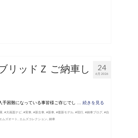
ブリッドＺ ご納車し
24
6月 2026
入手困難になっている事皆様ご存じでし …
続きを見る
庫
,
#大画面ナビ
,
#実車
,
#新古車
,
#新車
,
#最新モデル
,
#現行
,
#納車ブログ
,
#自
エムズオート
,
エムズコレクション
,
納車