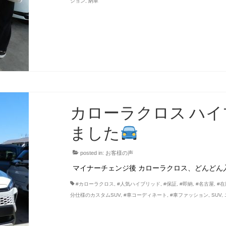
ション
,
納車
カローラクロス ハイ
ました
posted in:
お客様の声
マイナーチェンジ後 カローラクロス、どんどん
#カローラクロス
,
#人気ハイブリッド
,
#保証
,
#即納
,
#名古屋
,
#在
分仕様のカスタムSUV
,
#車コーディネート
,
#車ファッション
,
SUV
,