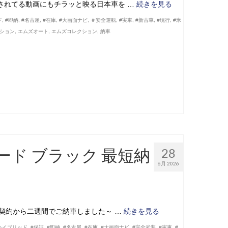
されてる動画にもチラッと映る日本車を …
続きを見る
ド
,
#即納
,
#名古屋
,
#在庫
,
#大画面ナビ
,
＃安全運転
,
#実車
,
#新古車
,
#現行
,
#米
ッション
,
エムズオート
,
エムズコレクション
,
納車
レード ブラック 最短納
28
6月 2026
ご契約から二週間でご納車しました～ …
続きを見る
ハイブリッド
,
#保証
,
#即納
,
#名古屋
,
#在庫
,
#大画面ナビ
,
#完全武装
,
#実車
,
#