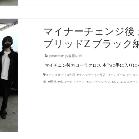
マイナーチェンジ後 
ブリッドZ ブラック
posted in:
お客様の声
マイチェン後カローラクロス 本当に手に入りに
#エムズオート3号店
,
#エムズオート3号店 #エムズコレクション
車
,
#現行
,
#車コーディネート
,
#車ファッション
,
SUV
,
エムズオート