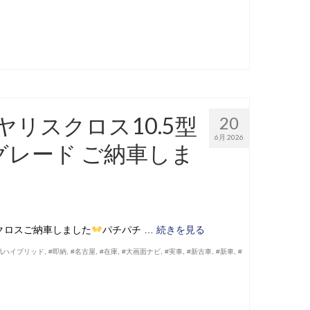
ヤリスクロス10.5型
20
6月 2026
グレード ご納車しま
スクロスご納車しました
パチパチ …
続きを見る
気ハイブリッド
,
#即納
,
#名古屋
,
#在庫
,
#大画面ナビ
,
#実車
,
#新古車
,
#新車
,
#