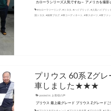
カローラシリーズ人気ですね～ アメリカを撮影
#カローラツーリング
,
#トヨタ
,
#ハイブリッド
,
#人気ハイブリッ
国トヨタ
,
#納車ブログ
,
#車コーディネート
,
#車スポーツ
,
#車ファ
プリウス 60系 Zグ
車しました★★★
posted in:
お客様の声
プリウス 最上級グレード プリウス Zグレード
#プリウスモデルチェンジ
,
#プリウス名古屋
,
#プリウス黒
,
#人気