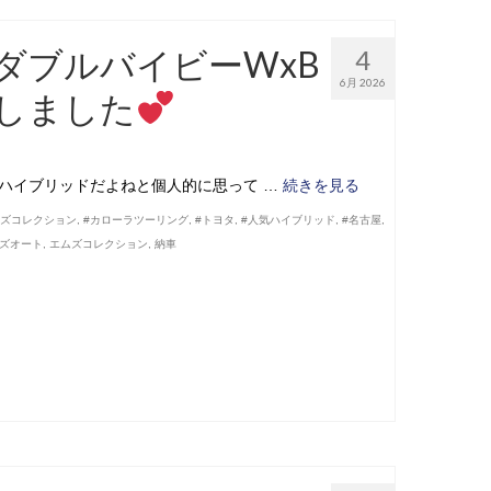
ダブルバイビーWxB
4
6月 2026
車しました
 ハイブリッドだよねと個人的に思って …
続きを見る
ムズコレクション
,
#カローラツーリング
,
#トヨタ
,
#人気ハイブリッド
,
#名古屋
,
ズオート
,
エムズコレクション
,
納車