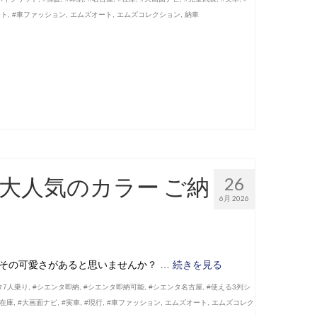
ート
,
#車ファッション
,
エムズオート
,
エムズコレクション
,
納車
 大人気のカラー ご納
26
6月 2026
こその可愛さがあると思いませんか？ …
続きを見る
タ7人乗り
,
#シエンタ即納
,
#シエンタ即納可能
,
#シエンタ名古屋
,
#使える3列シ
#在庫
,
#大画面ナビ
,
#実車
,
#現行
,
#車ファッション
,
エムズオート
,
エムズコレク