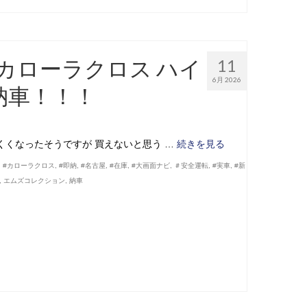
カローラクロス ハイ
11
6月 2026
納車！！！
くくなったそうですが 買えないと思う …
続きを見る
,
#カローラクロス
,
#即納
,
#名古屋
,
#在庫
,
#大画面ナビ
,
＃安全運転
,
#実車
,
#新
,
エムズコレクション
,
納車