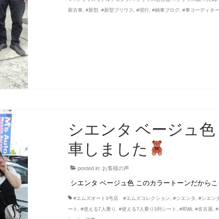
新古車
,
#新型
,
#新型プリウス
,
#現行
,
#納車ブログ
,
#車コーディネ
シエンタ ベージュ色
車しました
posted in:
お客様の声
シエンタ ベージュ色 このカラートーンだから
#エムズオート3号店 #エムズコレクション
,
#シエンタ
,
#シエン
ート
,
#使える7人乗り
,
#使える7人乗り3列シート
,
#即納
,
#名古屋
,