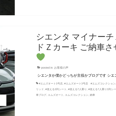
シエンタ マイナーチ
ドＺカーキ ご納車
posted in:
お客様の声
シエンタか僕かどっちが主役かブログです シエン
#エムズオート3号店
,
#エムズオート3号店 #エムズコレクション
リッド
,
#使える3列シート
,
#使える7人乗り
,
#使える7人乗り3列シ
車ブログ
,
エムズオート
,
エムズコレクション
,
納車