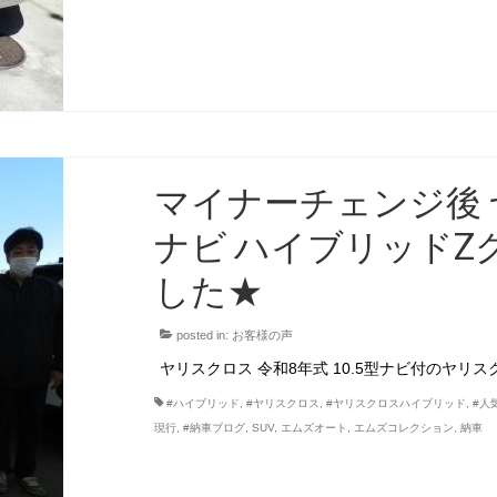
マイナーチェンジ後 
ナビ ハイブリッドZ
した★
posted in:
お客様の声
ヤリスクロス 令和8年式 10.5型ナビ付のヤリ
#ハイブリッド
,
#ヤリスクロス
,
#ヤリスクロスハイブリッド
,
#人
現行
,
#納車ブログ
,
SUV
,
エムズオート
,
エムズコレクション
,
納車