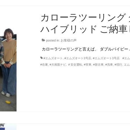
カローラツーリング 
ハイブリッド ご納
posted in:
お客様の声
カローラツーリングと言えば、 ダブルバイビー
#エムズオート
,
#エムズオート3号店
,
#エムズオート3号店 #エ
#在庫
,
#大画面ナビ
,
＃安全運転
,
#実車
,
#新古車
,
#洗車
,
#現行
,
エム