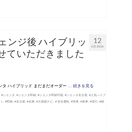
ェンジ後 ハイブリッ
12
6月 2026
させていただきました
タ ハイブリッド まだまだオーダー …
続きを見る
,
#シエンタ
,
#シエンタ即納
,
#シエンタ即納可能
,
#シエンタ名古屋
,
#人気ハイブ
ート
,
#即納
,
#名古屋
,
#在庫
,
#大画面ナビ
,
＃安全運転
,
#実車
,
#新車
,
#現行
,
#納