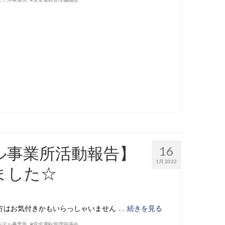
ル事業所活動報告】
16
1月 2022
ました☆
た方はお気付きかもいらっしゃいません …
続きを見る
モデル事業所
,
#安全運転管理協議会