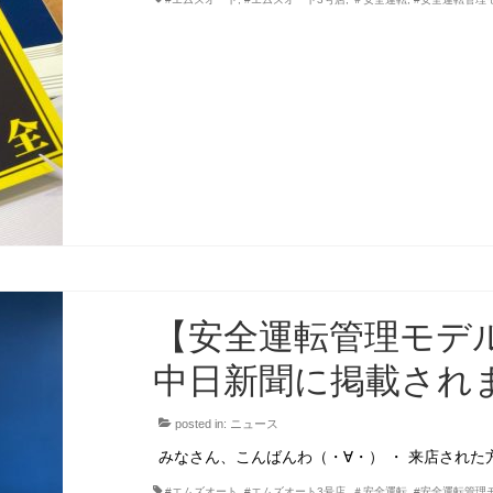
【安全運転管理モデ
中日新聞に掲載され
posted in:
ニュース
みなさん、こんばんわ（・∀・） ・ 来店され
#エムズオート
,
#エムズオート3号店
,
＃安全運転
,
#安全運転管理