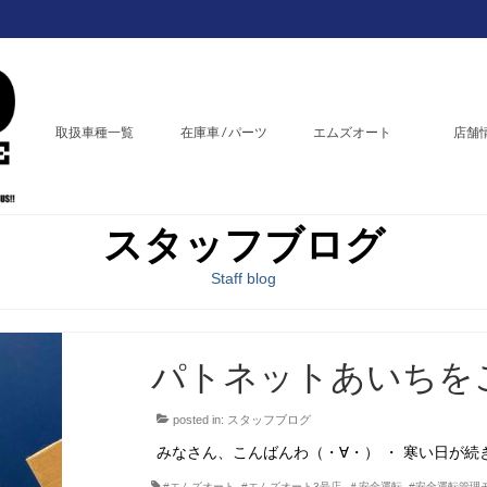
取扱車種一覧
在庫車 / パーツ
エムズオート
店舗
スタッフブログ
Staff blog
パトネットあいちを
posted in:
スタッフブログ
みなさん、こんばんわ（・∀・） ・ 寒い日が続
#エムズオート
,
#エムズオート3号店
,
＃安全運転
,
#安全運転管理