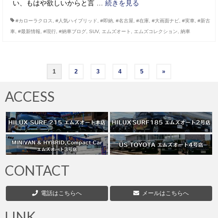
い、もはや欲しいからと言 …
続きを見る
#カローラクロス
,
#人気ハイブリッド
,
#即納
,
#名古屋
,
#在庫
,
#大画面ナビ
,
#実車
,
#新古
車
,
#最新情報
,
#現行
,
#納車ブログ
,
SUV
,
エムズオート
,
エムズコレクション
,
納車
投
1
2
3
4
5
»
稿
ACCESS
の
ペ
ー
ジ
CONTACT
送
電話はこちらへ
メールはこちらへ
り
LINK