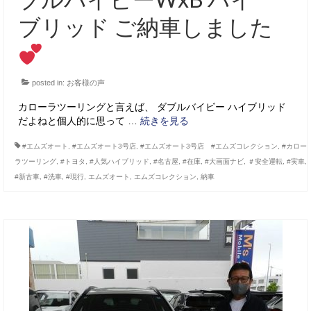
ブリッド ご納車しました
posted in:
お客様の声
カローラツーリングと言えば、 ダブルバイビー ハイブリッド
だよねと個人的に思って …
続きを見る
#エムズオート
,
#エムズオート3号店
,
#エムズオート3号店 #エムズコレクション
,
#カロー
ラツーリング
,
#トヨタ
,
#人気ハイブリッド
,
#名古屋
,
#在庫
,
#大画面ナビ
,
＃安全運転
,
#実車
,
#新古車
,
#洗車
,
#現行
,
エムズオート
,
エムズコレクション
,
納車