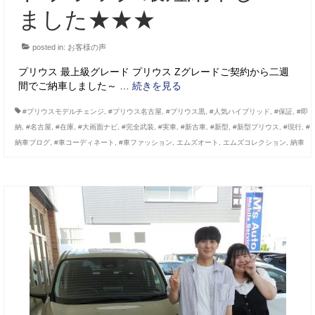
ました★★★
posted in:
お客様の声
プリウス 最上級グレード プリウス Zグレードご契約から二週
間でご納車しました～ …
続きを見る
#プリウスモデルチェンジ
,
#プリウス名古屋
,
#プリウス黒
,
#人気ハイブリッド
,
#保証
,
#即
納
,
#名古屋
,
#在庫
,
#大画面ナビ
,
#完全武装
,
#実車
,
#新古車
,
#新型
,
#新型プリウス
,
#現行
,
#
納車ブログ
,
#車コーディネート
,
#車ファッション
,
エムズオート
,
エムズコレクション
,
納車