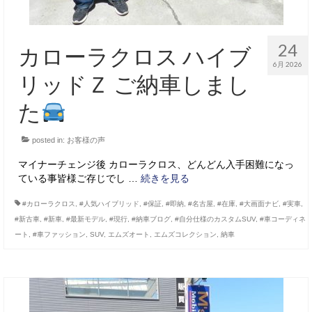
24
カローラクロス ハイブ
6月 2026
リッドＺ ご納車しまし
た
posted in:
お客様の声
マイナーチェンジ後 カローラクロス、どんどん入手困難になっ
ている事皆様ご存じでし …
続きを見る
#カローラクロス
,
#人気ハイブリッド
,
#保証
,
#即納
,
#名古屋
,
#在庫
,
#大画面ナビ
,
#実車
,
#新古車
,
#新車
,
#最新モデル
,
#現行
,
#納車ブログ
,
#自分仕様のカスタムSUV
,
#車コーディネ
ート
,
#車ファッション
,
SUV
,
エムズオート
,
エムズコレクション
,
納車