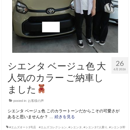
26
シエンタ ベージュ色 大
6月 2026
人気のカラー ご納車し
ました
posted in:
お客様の声
シエンタ ベージュ色 このカラートーンだからこその可愛さが
あると思いませんか？ …
続きを見る
#エムズオート3号店 #エムズコレクション
,
#シエンタ
,
#シエンタ7人乗り
,
#シエンタ即