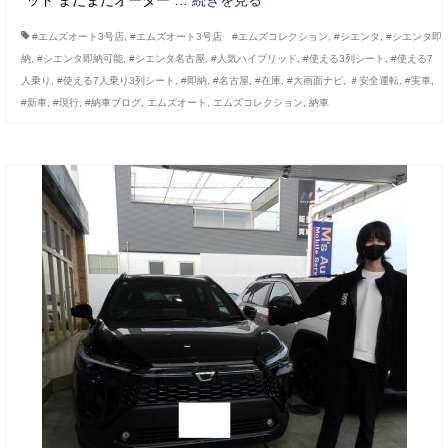
ッド まだまだオーダー …
続きを見る
#エムズオート3号店
,
#エムズオート3号店 #エムズコレクション
,
#シエンタ
,
#シエンタ即
納
,
#シエンタ即納可能
,
#シエンタ名古屋
,
#人気ハイブリッド
,
#使える3列シート
,
#使える7
人乗り
,
#使える7人乗り3列シート
,
#即納
,
#名古屋
,
#在庫
,
#大画面ナビ
,
＃安全運転
,
#実車
,
#新車
,
#現行
,
#納車ブログ
,
エムズオート
,
エムズコレクション
,
納車