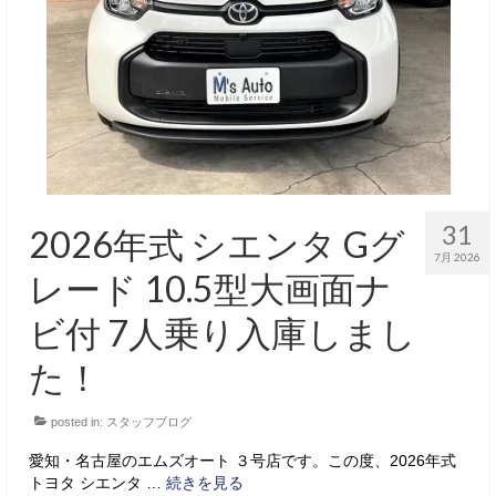
サービス・保証
買取のご案内
店舗情報
店舗情報
会社概要
31
2026年式 シエンタ Gグ
トップメッセージ
7月 2026
レード 10.5型大画面ナ
スタッフ紹介
ビ付 7人乗り入庫しまし
ブログ
た！
イベント
posted in:
スタッフブログ
ニュース
愛知・名古屋のエムズオート ３号店です。この度、2026年式
スタッフブログ
トヨタ シエンタ …
続きを見る