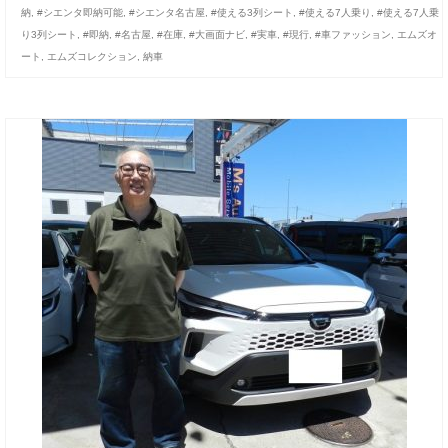
納
,
#シエンタ即納可能
,
#シエンタ名古屋
,
#使える3列シート
,
#使える7人乗り
,
#使える7人乗
り3列シート
,
#即納
,
#名古屋
,
#在庫
,
#大画面ナビ
,
#実車
,
#現行
,
#車ファッション
,
エムズオ
ート
,
エムズコレクション
,
納車