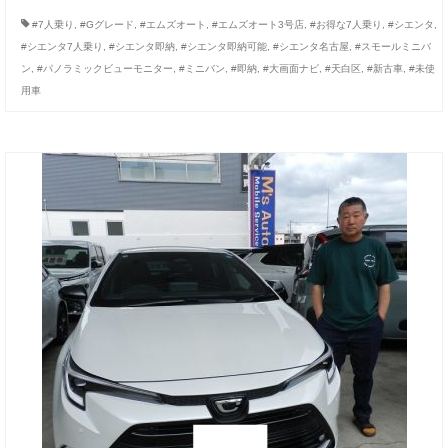
お客様の声
#7人乗り
,
#Gグレード
,
#エムズオート
,
#エムズオート3号店
,
#お得な7人乗り
,
#シエンタ
,
#シエンタ7人乗り
,
#シエンタ即納
,
#シエンタ即納可能
,
#シエンタ名古屋
,
#スモールミニバ
お問い合わせ
ン
,
#パノラミックビューモニター
,
#ミニバン
,
#即納
,
#大画面ナビ
,
#天白区
,
#新古車
,
#未使
用車
メールフォーム
電話はこちら