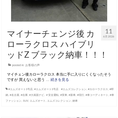
11
マイナーチェンジ後 カ
6月 2026
ローラクロス ハイブリ
ッドZ ブラック納車！！！
posted in:
お客様の声
マイチェン後カローラクロス 本当に手に入りにくくなったそう
ですが 買えないと思う …
続きを見る
#エムズオート3号店
,
#エムズオート3号店 #エムズコレクション
,
#カローラクロス
,
#即
納
,
#名古屋
,
#在庫
,
#大画面ナビ
,
＃安全運転
,
#実車
,
#新車
,
#現行
,
#車コーディネート
,
#車
ファッション
,
SUV
,
エムズオート
,
エムズコレクション
,
納車