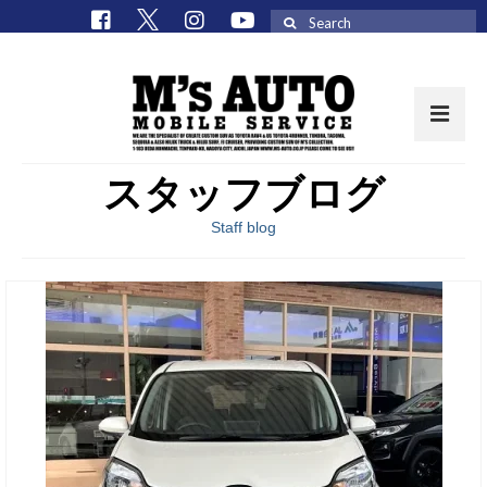
Search
for:
スタッフブログ
取扱車種一覧
Staff blog
在庫車 / パーツ
在庫車一覧
M’sCollectionパーツ一覧
エムズオート
M’sCollection
エムズオートとは