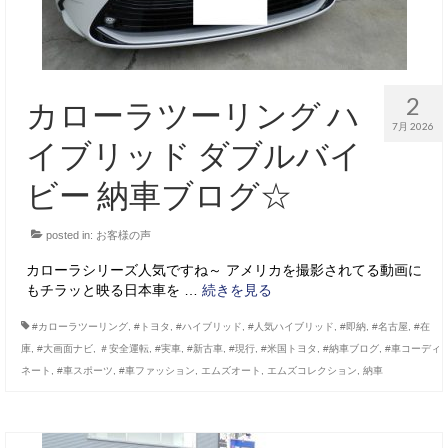
2
カローラツーリング ハ
7月 2026
イブリッド ダブルバイ
ビー 納車ブログ☆
posted in:
お客様の声
カローラシリーズ人気ですね～ アメリカを撮影されてる動画に
もチラッと映る日本車を …
続きを見る
#カローラツーリング
,
#トヨタ
,
#ハイブリッド
,
#人気ハイブリッド
,
#即納
,
#名古屋
,
#在
庫
,
#大画面ナビ
,
＃安全運転
,
#実車
,
#新古車
,
#現行
,
#米国トヨタ
,
#納車ブログ
,
#車コーディ
ネート
,
#車スポーツ
,
#車ファッション
,
エムズオート
,
エムズコレクション
,
納車