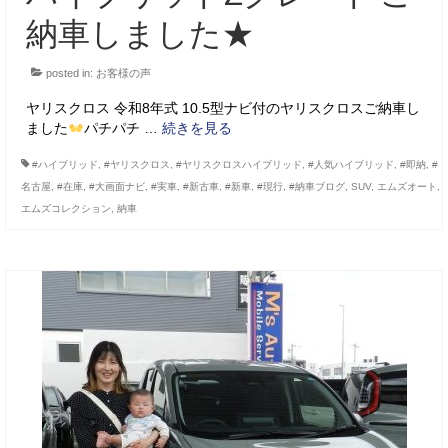
納車しました★
posted in:
お客様の声
ヤリスクロス 令和8年式 10.5型ナビ付のヤリスクロスご納車し
ました
パチパチ …
続きを見る
#ハイブリッド
,
#ヤリスクロス
,
#ヤリスクロスハイブリッド
,
#人気ハイブリッド
,
#即納
,
#
名古屋
,
#在庫
,
#大画面ナビ
,
#実車
,
#新古車
,
#新車
,
#現行
,
#納車ブログ
,
SUV
,
エムズオート
,
エムズコレクション
,
納車