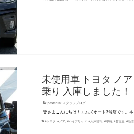
未使用車 トヨタ ノア
乗り 入庫しました！
posted in:
スタッフブログ
皆さまこんにちは！エムズオート3号店です。本
#トヨタ
,
#ノア
,
#ハイブリッド
,
#入庫情報
,
#即納
,
#名古屋
,
#新