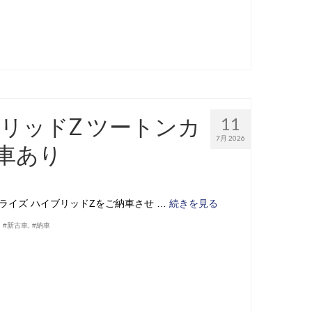
ブリッドZ ツートンカ
11
7月 2026
車あり
ライズ ハイブリッドZをご納車させ …
続きを見る
,
#新古車
,
#納車