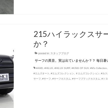
215ハイラックスサ
か？
posted in:
スタッフブログ
サーフの異音。実は出ていませんか？？ 毎日暑
#4WD
,
#HILUX
,
#HILUX SURF
,
#KING OF SUV
,
#M’s Collection
#エムズオート
,
#エムズコレクション
,
＃エムズコレクション
,
#カス
サーフ
,
#サーフ
,
#サーフカスタム
,
#サーフブラックカスタム
,
#ト