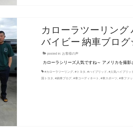
カローラツーリング 
バイビー 納車ブログ
posted in:
お客様の声
カローラシリーズ人気ですね～ アメリカを撮影
#カローラツーリング
,
#トヨタ
,
#ハイブリッド
,
#人気ハイブリッ
国トヨタ
,
#納車ブログ
,
#車コーディネート
,
#車スポーツ
,
#車ファ