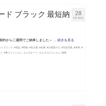
レード ブラック 最短納
28
6月 2026
ご契約から二週間でご納車しました～ …
続きを見る
ハイブリッド
,
#保証
,
#即納
,
#名古屋
,
#在庫
,
#大画面ナビ
,
#完全武装
,
#実車
,
#
ート
,
#車ファッション
,
エムズオート
,
エムズコレクション
,
納車