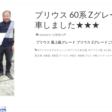
プリウス 60系 Zグ
車しました★★★
posted in:
お客様の声
プリウス 最上級グレード プリウス Zグレード
#プリウスモデルチェンジ
,
#プリウス名古屋
,
#プリウス黒
,
#人気
新古車
,
#新型
,
#新型プリウス
,
#現行
,
#納車ブログ
,
#車コーディネ