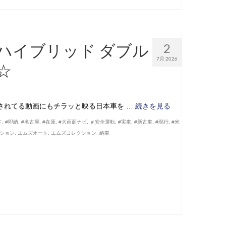
ハイブリッド ダブル
2
7月 2026
☆
されてる動画にもチラッと映る日本車を …
続きを見る
ド
,
#即納
,
#名古屋
,
#在庫
,
#大画面ナビ
,
＃安全運転
,
#実車
,
#新古車
,
#現行
,
#米
ッション
,
エムズオート
,
エムズコレクション
,
納車