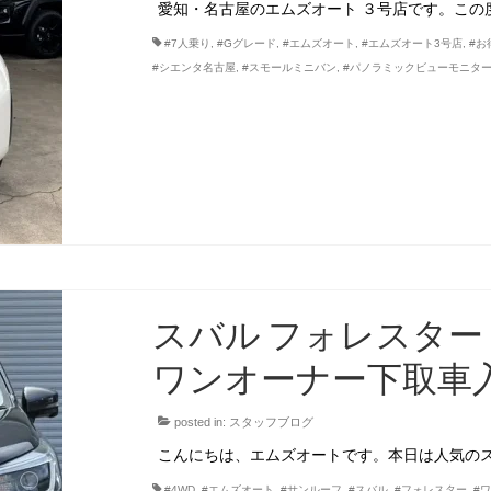
愛知・名古屋のエムズオート ３号店です。この度、
#7人乗り
,
#Gグレード
,
#エムズオート
,
#エムズオート3号店
,
#お
#シエンタ名古屋
,
#スモールミニバン
,
#パノラミックビューモニタ
スバル フォレスター 
ワンオーナー下取車入
posted in:
スタッフブログ
こんにちは、エムズオートです。本日は人気のス
#4WD
,
#エムズオート
,
#サンルーフ
,
#スバル
,
#フォレスター
,
#