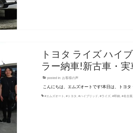
トヨタ ライズ ハイ
ラー納車!新古車・実
posted in:
お客様の声
こんにちは、エムズオートです!本日は、トヨタ 
#エムズオート
,
#トヨタ
,
#ハイブリッド
,
#ライズ
,
#即納
,
#名古屋