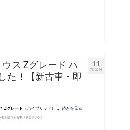
リウス Zグレード ハ
11
7月 2026
ました！【新古車・即
ウス Zグレード（ハイブリッド） …
続きを見る
#名古屋
,
#新古車
,
#新型プリウス