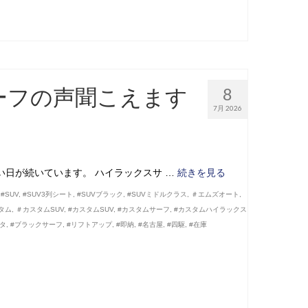
ーフの声聞こえます
8
7月 2026
い日が続いています。 ハイラックスサ …
続きを見る
,
#SUV
,
#SUV3列シート
,
#SUVブラック
,
#SUVミドルクラス
,
＃エムズオート
,
タム
,
＃カスタムSUV
,
#カスタムSUV
,
#カスタムサーフ
,
#カスタムハイラックス
ヨタ
,
#ブラックサーフ
,
#リフトアップ
,
#即納
,
#名古屋
,
#四駆
,
#在庫