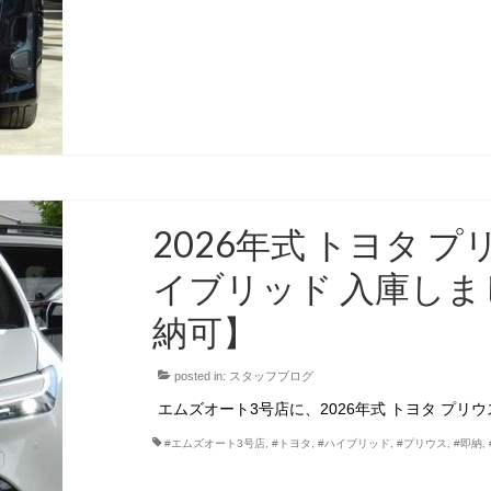
2026年式 トヨタ プ
イブリッド 入庫し
納可】
posted in:
スタッフブログ
エムズオート3号店に、2026年式 トヨタ プリ
#エムズオート3号店
,
#トヨタ
,
#ハイブリッド
,
#プリウス
,
#即納
,