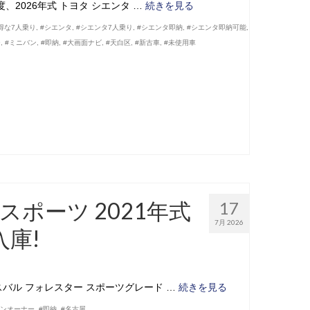
2026年式 トヨタ シエンタ …
続きを見る
得な7人乗り
,
#シエンタ
,
#シエンタ7人乗り
,
#シエンタ即納
,
#シエンタ即納可能
,
ー
,
#ミニバン
,
#即納
,
#大画面ナビ
,
#天白区
,
#新古車
,
#未使用車
スポーツ 2021年式
17
7月 2026
庫!
バル フォレスター スポーツグレード …
続きを見る
ワンオーナー
,
#即納
,
#名古屋