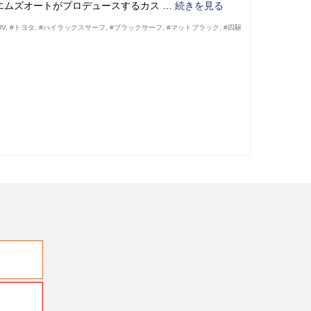
 エムズオートがプロデュースするカス …
続きを見る
V
,
#トヨタ
,
#ハイラックスサーフ
,
#ブラックサーフ
,
#マットブラック
,
#四駆