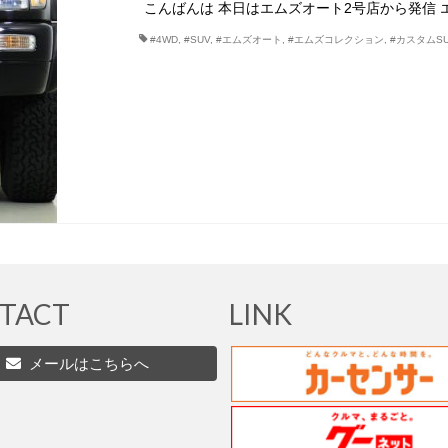
こんばんは 本日はエムズオート2号店から発信
#4WD
,
#SUV
,
#エムズオート
,
#エムズコレクション
,
#カスタムSU
TACT
LINK
メールはこちらへ