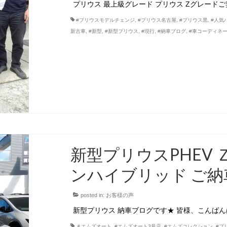
プリウス 最上級グレード プリウス Zグレード
#プリウスモデルチェンジ
,
#プリウス名古屋
,
#プリウス黒
,
#人気
新古車
,
#新型
,
#新型プリウス
,
#現行
,
#納車ブログ
,
#車コーディネ
新型プリウスPHEV 
ンハイブリッド ご納
posted in:
お客様の声
新型プリウス 納車ブログです★ 皆様、こんばん
＃エムズオート
,
#エムズオート3号店
,
#エムズコレクション
,
#プ