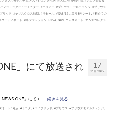
エンタフルモデルチェンジ
,
#シエンタ即納
,
#シエンタ即納可能
,
#シエンタ名古
#パノラミックビューモニター
,
#ハリアー
,
#プリウスモデルチェンジ
,
#プリウス
イブリッド
,
#ヤリスクロス納期
,
#リセール
,
#使える7人乗り3列シート
,
#初めての
車コーディネート
,
#車ファッション
,
RAV4
,
SUV
,
エムズオート
,
エムズコレクシ
 ONE」にて放送され
17
11月 2022
「NEWS ONE」にてエ …
続きを見る
ズオート3号店
,
#トヨタ
,
#ハイブリッド
,
#プリウス
,
#プリウスモデルチェンジ
,