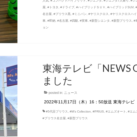
人気
,
#コンパクトハイブリッド
,
#シエンタ
,
#シエンタ7人乗り
,
#シ
屋
,
#トヨタ
,
#ドライブ
,
#ハイブリッドＳＵＶ
,
#ハイブリッドSUV
,
名古屋
,
#プリウス黒
,
#ミニバン
,
#ヤリスクロス
,
#ヤリスクロスハ
車
,
#即納
,
#名古屋
,
#四駆
,
#実車
,
#新型シエンタ
,
#新型プリウス
,
#
ョン
東海テレビ「NEWS
ました
posted in:
ニュース
2022年11月17日（木）16：50放送 東海テレビ
#5代目プリウス
,
#M’s Collection
,
#PRIUS
,
#エムズオート
,
#エム
#プリウス名古屋
,
#新型プリウス