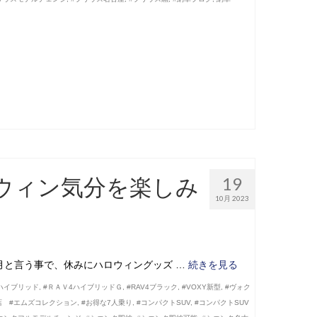
ウィン気分を楽しみ
19
10月 2023
月と言う事で、休みにハロウィングッズ …
続きを見る
4ハイブリッド
,
#ＲＡＶ4ハイブリッドＧ
,
#RAV4ブラック
,
#VOXY新型
,
#ヴォク
店 #エムズコレクション
,
#お得な7人乗り
,
#コンパクトSUV
,
#コンパクトSUV