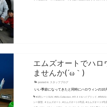
エムズオートでハロ
ませんか(´ω｀)
posted in:
スタッフブログ
いい季節になってきたと同時にハロウィンの10
#3列シートSUV
,
#M’s Collection
,
#ＲＡＶ4ハイブリッド
,
#RAV
シー新型
,
＃エムズオート
,
#エムズオート3号店
,
#エムズオート3号