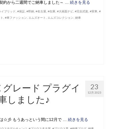
ご契約から二週間でご納車しました～ …
続きを見る
ハイブリッド
,
#保証
,
#即納
,
#名古屋
,
#在庫
,
#大画面ナビ
,
#完全武装
,
#実車
,
#
ート
,
#車ファッション
,
エムズオート
,
エムズコレクション
,
納車
Ｚグレード プラグイ
23
12月 2023
車しました♪
は☆彡 もうあっという間に12月で …
続きを見る
リウスモデルチェンジ
,
#プリウス名古屋
,
#プリウス黒
,
#納車ブログ
,
納車