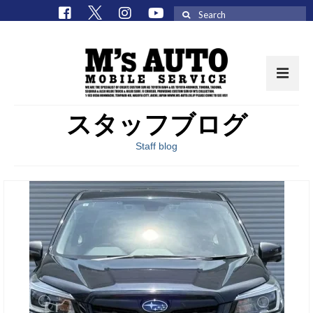
Search
for:
スタッフブログ
取扱車種一覧
Staff blog
在庫車 / パーツ
在庫車一覧
M’sCollectionパーツ一覧
エムズオート
M’sCollection
エムズオートとは