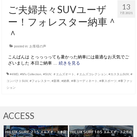
13
ご夫婦共々SUVユーザ
7月 2021
ー！フォレスター納車＾
＾
posted in:
お客様の声
こんばんは とっっっっても暑かった納車には最適なお天気でご
ざいました 本日ご納車 …
続きを見る
#4WD
,
#M’s Collection
,
#SUV
,
＃エムズオート
,
＃エムズコレクション
,
#カスタムSUV
,
#
コンパクトSUV
,
#フォレスター
,
#新車
,
#納車
,
#車コーディネート
,
#車スポーツ
,
#車ファッ
ション
ACCESS