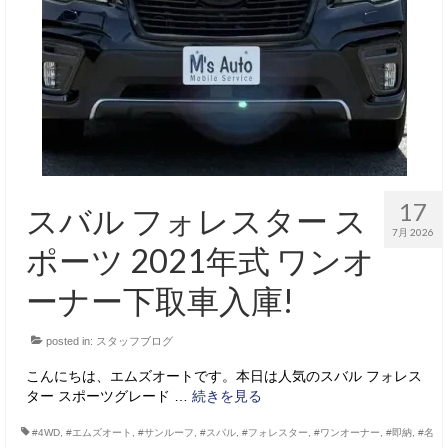
サービス・保証
買取のご案内
店舗情報
店舗情報
会社概要
17
スバル フォレスター ス
トップメッセージ
7月 2026
ポーツ 2021年式 ワンオ
スタッフ紹介
ーナー下取車入庫!
ブログ
posted in:
スタッフブログ
イベント
こんにちは、エムズオートです。本日は人気のスバル フォレス
ニュース
ター スポーツグレード …
続きを見る
スタッフブログ
#4WD
,
#エムズオート
,
#サンルーフ
,
#スバル
,
#フォレスター
,
#ワンオーナー
,
#即納
,
#名