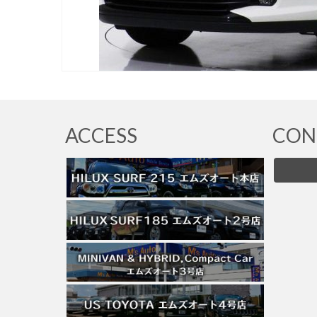
ACCESS
CON