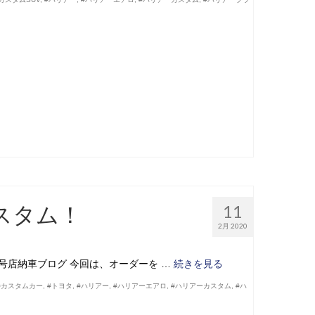
スタム！
11
2月 2020
号店納車ブログ 今回は、オーダーを …
続きを見る
#カスタムカー
,
#トヨタ
,
#ハリアー
,
#ハリアーエアロ
,
#ハリアーカスタム
,
#ハ