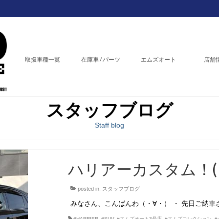
取扱車種一覧
在庫車 / パーツ
エムズオート
店舗
スタッフブログ
Staff blog
ハリアーカスタム！(
posted in:
スタッフブログ
みなさん、こんばんわ（・∀・） ・ 先日ご納
#HARRIER
,
#SUV
,
#エムズオート3号店
,
#エムズコレクション
,
#