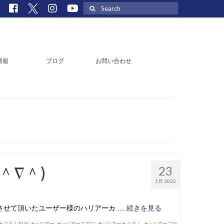
Search
for:
情報
ブログ
お問い合わせ
＾∇＾)
23
1月 2022
車させて頂いたユーザー様のハリアーカ …
続きを見る
カスタムSUV
,
#ハリアー
,
#ハリアーエアロ
,
#ハリアーカスタム
,
#ハリアーブラ