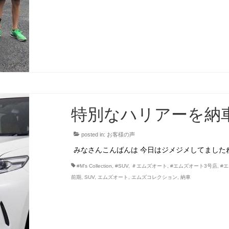
特別なハリアーを納
posted in:
お客様の声
みなさんこんばんは 今日はジメジメしてました
#M’s Collection
,
#SUV
,
＃エムズオート
,
#エムズオート3号店
,
#
前期
,
SUV
,
エムズオート
,
エムズコレクション
,
納車