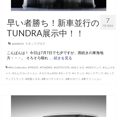
7
早い者勝ち！新車並行の
7月 2021
TUNDRA展示中！！
posted in:
スタッフブログ
こんばんは！ 今日は7月7日で七夕ですが、雨続きの東海地
方・・・。 そろそろ晴れ …
続きを見る
#M’s Collection
,
#TRUCK
,
#TUNDRA
,
#USTOYOTA
,
#USトヨタ
,
#V8サウンド
,
#エムズオ
ート
,
#エムズコレクション
,
＃カスタムSUV
,
#タンドラ
,
#トラック
,
#ピックアップ
,
#ピック
アップトラック
,
#米国トヨタ
,
#車コーディネート
,
#車スポーツ
,
#車ファッション