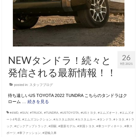
26
NEWタンドラ！続々と
9月 2021
発信される最新情報！！
posted in:
スタッフブログ
待ち遠しいUS TOYOTA 2022 TUNDRA こちらのタンドラはク
ローム …
続きを見る
#4WD
,
#SUV
,
#TRUCK
,
#TUNDRA
,
#USTOYOTA
,
#USトヨタ
,
#エムズオート
,
#エムズオ
ート4号店
,
#エムズコレクション
,
#カスタムSUV
,
#カスタムカー
,
#タンドラ
,
#トヨタ
,
#トラ
ック
,
#ピックアップトラック
,
#四駆
,
#最新モデル
,
#米国トヨタ
,
#車コーディネート
,
#車ス
ポーツ
,
#車ファッション
,
#逆輸入車