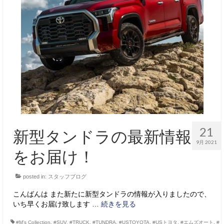
21
新型タンドラの最新情報
9月 2021
をお届け！
posted in:
スタッフブログ
こんばんは また新たに新型タンドラの情報が入りましたので、
いち早くお届け致します …
続きを見る
#M’s Collection
,
#SUV
,
#TRUCK
,
#TUNDRA
,
#USTOYOTA
,
#USトヨタ
,
#エムズオート
,
#