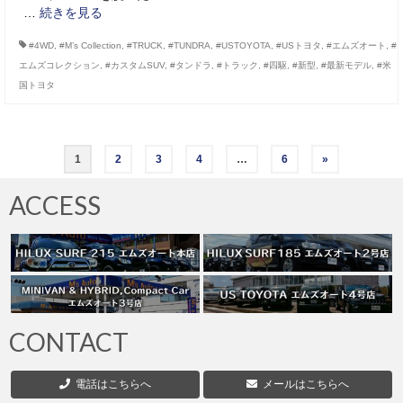
…
続きを見る
#4WD
,
#M’s Collection
,
#TRUCK
,
#TUNDRA
,
#USTOYOTA
,
#USトヨタ
,
#エムズオート
,
#
エムズコレクション
,
#カスタムSUV
,
#タンドラ
,
#トラック
,
#四駆
,
#新型
,
#最新モデル
,
#米
国トヨタ
投
1
2
3
4
…
6
»
稿
ACCESS
の
ペ
ー
ジ
CONTACT
送
電話はこちらへ
メールはこちらへ