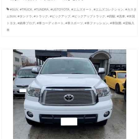
#SUV
,
#TRUCK
,
#TUNDRA
,
#USTOYOTA
,
#エムズオート
,
#エムズコレクション
,
#カスタ
ムSUV
,
#タンドラ
,
#トラック
,
#ピックアップ
,
#ピックアップトラック
,
#四駆
,
#洗車
,
#米国
トヨタ
,
#納車ブログ
,
#車コーディネート
,
#車スポーツ
,
#車ファッション
,
#車除菌
,
#逆輸入
車