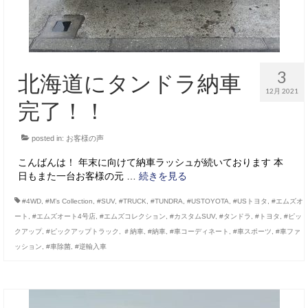
3
北海道にタンドラ納車
12月 2021
完了！！
posted in:
お客様の声
こんばんは！ 年末に向けて納車ラッシュが続いております 本
日もまた一台お客様の元 …
続きを見る
#4WD
,
#M’s Collection
,
#SUV
,
#TRUCK
,
#TUNDRA
,
#USTOYOTA
,
#USトヨタ
,
#エムズオ
ート
,
#エムズオート4号店
,
#エムズコレクション
,
#カスタムSUV
,
#タンドラ
,
#トヨタ
,
#ピッ
クアップ
,
#ピックアップトラック
,
＃納車
,
#納車
,
#車コーディネート
,
#車スポーツ
,
#車ファ
ッション
,
#車除菌
,
#逆輸入車