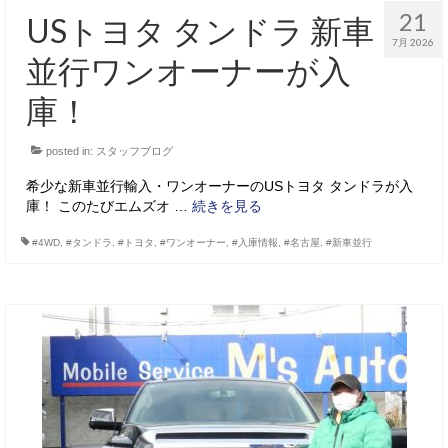
21
USトヨタ タンドラ 新車
7月 2026
並行ワンオーナーが入
庫！
posted in:
スタッフブログ
希少な新車並行輸入・ワンオーナーのUSトヨタ タンドラが入
庫！ このたびエムズオ …
続きを見る
#4WD
,
#タンドラ
,
#トヨタ
,
#ワンオーナー
,
#入庫情報
,
#名古屋
,
#新車並行