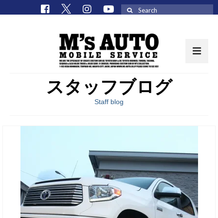
Search
for:
スタッフブログ
取扱車種一覧
Staff blog
在庫車 / パーツ
在庫車一覧
M’sCollectionパーツ一覧
エムズオート
M’sCollection
エムズオートとは