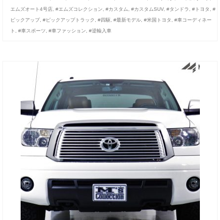
エムズオート4号店
,
#エムズコレクション
,
#カスタム
,
#カスタムSUV
,
#タンドラ
,
#トヨタ
,
#
ピックアップ
,
#ピックアップトラック
,
#四駆
,
#最新モデル
,
#米国トヨタ
,
#車コーディネー
ト
,
#車スポーツ
,
#車ファッション
,
#逆輸入車