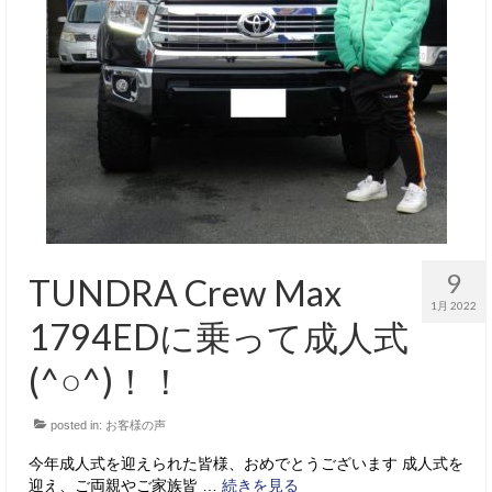
9
TUNDRA Crew Max
1月 2022
1794EDに乗って成人式
(^○^)！！
posted in:
お客様の声
今年成人式を迎えられた皆様、おめでとうございます 成人式を
迎え、ご両親やご家族皆 …
続きを見る