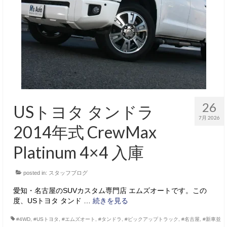
サービス・保証
買取のご案内
店舗情報
店舗情報
会社概要
26
USトヨタ タンドラ
トップメッセージ
7月 2026
2014年式 CrewMax
スタッフ紹介
Platinum 4×4 入庫
ブログ
posted in:
スタッフブログ
イベント
愛知・名古屋のSUVカスタム専門店 エムズオートです。この
ニュース
度、USトヨタ タンド …
続きを見る
スタッフブログ
#4WD
,
#USトヨタ
,
#エムズオート
,
#タンドラ
,
#ピックアップトラック
,
#名古屋
,
#新車並