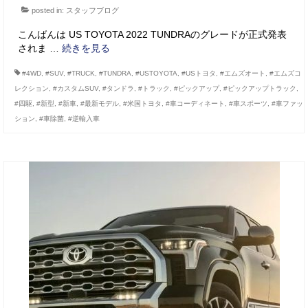
posted in:
スタッフブログ
こんばんは US TOYOTA 2022 TUNDRAのグレードが正式発表
されま …
続きを見る
#4WD
,
#SUV
,
#TRUCK
,
#TUNDRA
,
#USTOYOTA
,
#USトヨタ
,
#エムズオート
,
#エムズコ
レクション
,
#カスタムSUV
,
#タンドラ
,
#トラック
,
#ピックアップ
,
#ピックアップトラック
,
#四駆
,
#新型
,
#新車
,
#最新モデル
,
#米国トヨタ
,
#車コーディネート
,
#車スポーツ
,
#車ファッ
ション
,
#車除菌
,
#逆輸入車