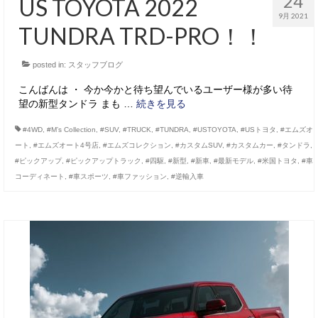
24
US TOYOTA 2022
9月 2021
TUNDRA TRD-PRO！！
posted in:
スタッフブログ
こんばんは ・ 今か今かと待ち望んでいるユーザー様が多い待
望の新型タンドラ まも …
続きを見る
#4WD
,
#M’s Collection
,
#SUV
,
#TRUCK
,
#TUNDRA
,
#USTOYOTA
,
#USトヨタ
,
#エムズオ
ート
,
#エムズオート4号店
,
#エムズコレクション
,
#カスタムSUV
,
#カスタムカー
,
#タンドラ
,
#ピックアップ
,
#ピックアップトラック
,
#四駆
,
#新型
,
#新車
,
#最新モデル
,
#米国トヨタ
,
#車
コーディネート
,
#車スポーツ
,
#車ファッション
,
#逆輸入車