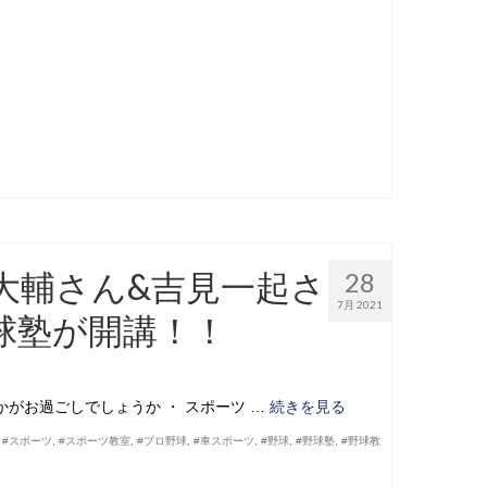
大輔さん&吉見一起さ
28
7月 2021
球塾が開講！！
がお過ごしでしょうか ・ スポーツ …
続きを見る
,
#スポーツ
,
#スポーツ教室
,
#プロ野球
,
#車スポーツ
,
#野球
,
#野球塾
,
#野球教