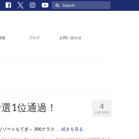
Search
for:
情報
ブログ
お問い合わせ
予選1位通過！
4
11月 2023
リゾートもてぎ～ 300クラス …
続きを見る
G
,
#エムズオート
,
#エムズコレクション
,
#スーパーGT
,
#スーパーGT300
,
#スポ