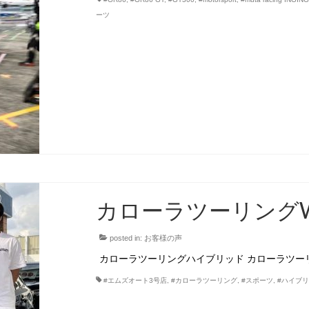
ーツ
カローラツーリングW
posted in:
お客様の声
カローラツーリングハイブリッド カローラツー
#エムズオート3号店
,
#カローラツーリング
,
#スポーツ
,
#ハイブ