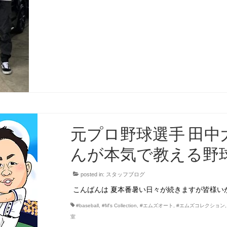
元プロ野球選手 田中
んが本気で教える野
posted in:
スタッフブログ
こんばんは 夏本番暑い日々が続きますが皆様いか
#baseball
,
#M’s Collection
,
#エムズオート
,
#エムズコレクション
室