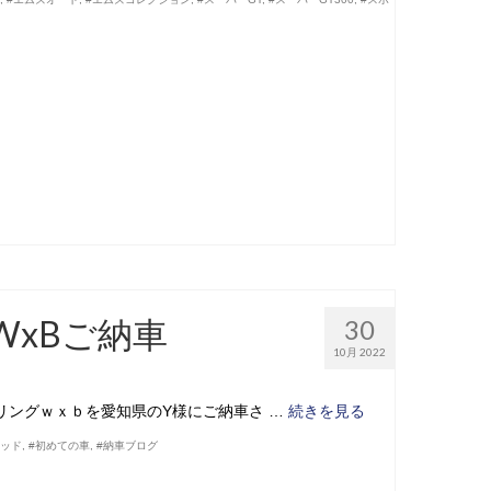
xBご納車
30
10月 2022
リングｗｘｂを愛知県のY様にご納車さ …
続きを見る
リッド
,
#初めての車
,
#納車ブログ