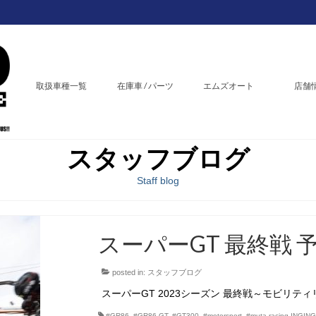
取扱車種一覧
在庫車 / パーツ
エムズオート
店舗
スタッフブログ
Staff blog
スーパーGT 最終戦 
posted in:
スタッフブログ
スーパーGT 2023シーズン 最終戦～モビリティ
#GR86
,
#GR86 GT
,
#GT300
,
#motorsport
,
#muta racing INGIN