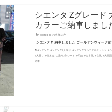
シエンタ Zグレード
カラーご納車しまし
posted in:
お客様の声
シエンタ 即納車しました ゴールデンウィーク
#シエンタ
,
#シエンタ7人乗り
,
#シエンタフルモデルチェンジ
,
#
7人乗り
,
#使える7人乗り3列シート
,
#即納
,
#名古屋
,
#在庫
,
#大画
納車