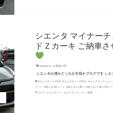
シエンタ マイナーチ
ドＺカーキ ご納車
posted in:
お客様の声
シエンタか僕かどっちが主役かブログです シエン
#エムズオート3号店
,
#エムズオート3号店 #エムズコレクション
リッド
,
#使える3列シート
,
#使える7人乗り
,
#使える7人乗り3列シ
車ブログ
,
エムズオート
,
エムズコレクション
,
納車