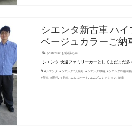
シエンタ新古車 ハイ
ベージュカラーご納車し
posted in:
お客様の声
シエンタ 快適ファミリーカーとしてまだまだ多
#シエンタ
,
#シエンタ7人乗り
,
#シエンタ即納
,
#シエンタ即納可
#新車
,
#現行
,
＃納車
,
エムズオート
,
エムズコレクション
,
納車