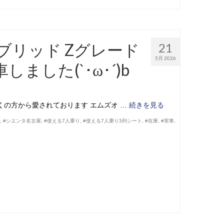
ブリッド Zグレード
21
5月 2026
ました(`･ω･´)b
くの方から愛されております エムズオ …
続きを見る
能
,
#シエンタ名古屋
,
#使える7人乗り
,
#使える7人乗り3列シート
,
#在庫
,
#実車
,