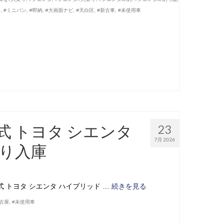
ー
,
#ミニバン
,
#即納
,
#大画面ナビ
,
#天白区
,
#新古車
,
#未使用車
式 トヨタ シエンタ
23
7月 2026
乗り入庫
 トヨタ シエンタ ハイブリッド …
続きを見る
名古屋
,
#未使用車