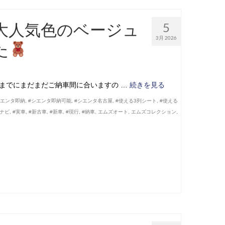
 大人気色のベージュ
5
3月 2026
た
前までにまだまだご納車間に合いますの …
続きを見る
シエンタ即納
,
#シエンタ即納可能
,
#シエンタ名古屋
,
#使える3列シート
,
#使える
面ナビ
,
#実車
,
#新古車
,
#新車
,
#現行
,
#納車
,
エムズオート
,
エムズコレクション
,