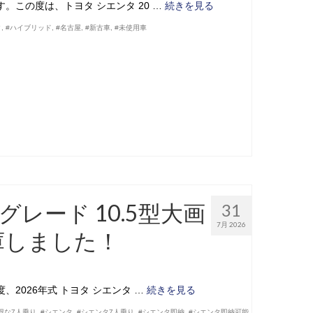
。この度は、トヨタ シエンタ 20 …
続きを見る
タ
,
#ハイブリッド
,
#名古屋
,
#新古車
,
#未使用車
Gグレード 10.5型大画
31
7月 2026
庫しました！
2026年式 トヨタ シエンタ …
続きを見る
得な7人乗り
,
#シエンタ
,
#シエンタ7人乗り
,
#シエンタ即納
,
#シエンタ即納可能
,