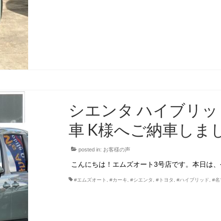
シエンタ ハイブリッド
車 K様へご納車しま
posted in:
お客様の声
こんにちは！エムズオート3号店です。本日は、令
#エムズオート
,
#カーキ
,
#シエンタ
,
#トヨタ
,
#ハイブリッド
,
#