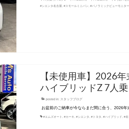
#シエンタ名古屋
,
#スモールミニバン
,
#パノラミックビューモニタ
【未使用車】2026年
ハイブリッドZ 7人
posted in:
スタッフブログ
お盆前のご納車が今ならまだ間に合う、2026年式
#エムズオート
,
#カーキ
,
#シエンタ
,
#トヨタ
,
#ハイブリッド
,
#