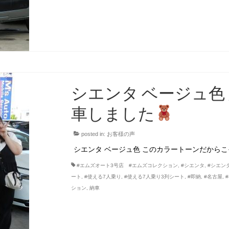
シエンタ ベージュ色
車しました
posted in:
お客様の声
シエンタ ベージュ色 このカラートーンだから
#エムズオート3号店 #エムズコレクション
,
#シエンタ
,
#シエン
ート
,
#使える7人乗り
,
#使える7人乗り3列シート
,
#即納
,
#名古屋
,
ション
,
納車