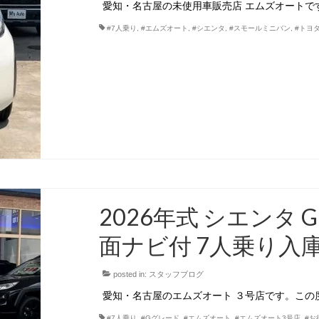
愛知・名古屋の未使用車販売店 エムズオートです
#7人乗り
,
#エムズオート
,
#シエンタ
,
#スモールミニバン
,
#トヨ
2026年式 シエンタ 
面ナビ付 7人乗り入
posted in:
スタッフブログ
愛知・名古屋のエムズオート ３号店です。この度、
#7人乗り
,
#Gグレード
,
#エムズオート
,
#エムズオート3号店
,
#お