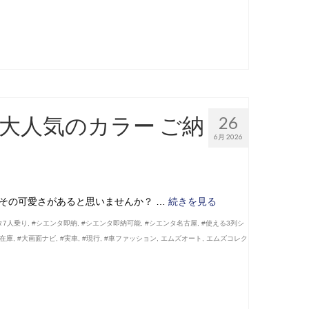
 大人気のカラー ご納
26
6月 2026
こその可愛さがあると思いませんか？ …
続きを見る
タ7人乗り
,
#シエンタ即納
,
#シエンタ即納可能
,
#シエンタ名古屋
,
#使える3列シ
#在庫
,
#大画面ナビ
,
#実車
,
#現行
,
#車ファッション
,
エムズオート
,
エムズコレク