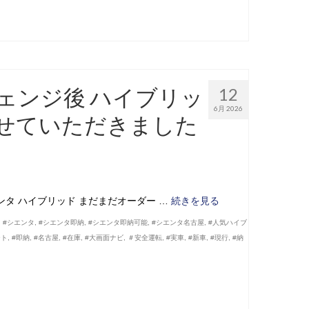
ェンジ後 ハイブリッ
12
6月 2026
させていただきました
タ ハイブリッド まだまだオーダー …
続きを見る
,
#シエンタ
,
#シエンタ即納
,
#シエンタ即納可能
,
#シエンタ名古屋
,
#人気ハイブ
ート
,
#即納
,
#名古屋
,
#在庫
,
#大画面ナビ
,
＃安全運転
,
#実車
,
#新車
,
#現行
,
#納