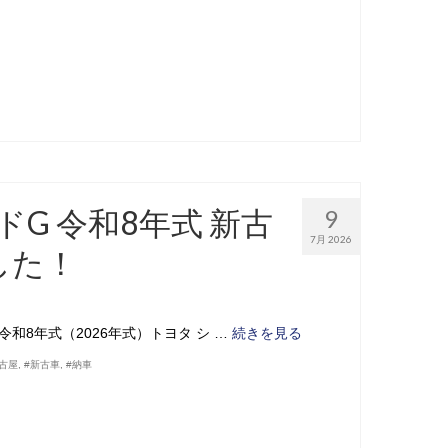
G 令和8年式 新古
9
7月 2026
した！
和8年式（2026年式）トヨタ シ …
続きを見る
名古屋
,
#新古車
,
#納車