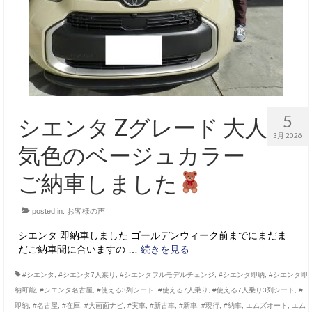
5
シエンタ Zグレード 大人
3月 2026
気色のベージュカラー
ご納車しました
posted in:
お客様の声
シエンタ 即納車しました ゴールデンウィーク前までにまだま
だご納車間に合いますの …
続きを見る
#シエンタ
,
#シエンタ7人乗り
,
#シエンタフルモデルチェンジ
,
#シエンタ即納
,
#シエンタ即
納可能
,
#シエンタ名古屋
,
#使える3列シート
,
#使える7人乗り
,
#使える7人乗り3列シート
,
#
即納
,
#名古屋
,
#在庫
,
#大画面ナビ
,
#実車
,
#新古車
,
#新車
,
#現行
,
#納車
,
エムズオート
,
エム