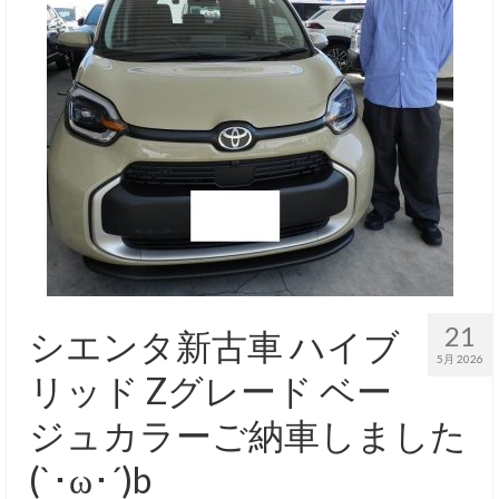
21
シエンタ新古車 ハイブ
5月 2026
リッド Zグレード ベー
ジュカラーご納車しました
(`･ω･´)b