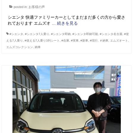
posted in:
お客様の声
シエンタ 快適ファミリーカーとしてまだまだ多くの方から愛さ
れております エムズオ …
続きを見る
#シエンタ
,
#シエンタ7人乗り
,
#シエンタ即納
,
#シエンタ即納可能
,
#シエンタ名古屋
,
#使
える7人乗り
,
#使える7人乗り3列シート
,
#在庫
,
#実車
,
#新車
,
#現行
,
＃納車
,
エムズオート
,
エムズコレクション
,
納車