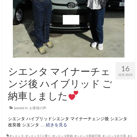
16
シエンタ マイナーチェ
12月 2025
ンジ後 ハイブリッド ご
納車しました
posted in:
お客様の声
シエンタ ハイブリッドシエンタ マイナーチェンジ後 シエンタ
改良後 シエンタ …
続きを見る
#シエンタ
,
#シエンタ7人乗り
,
#シエンタ即納
,
#シエンタ即納可能
,
#シエンタ名古屋
,
#人