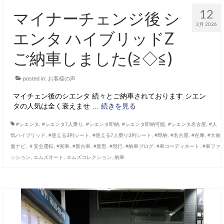
12
マイナーチェンジ後 シ
2月 2026
エンタ ハイブリッドZ
ご納車しました(≧◇≦)
posted in:
お客様の声
マイチェン後のシエンタ 続々とご納車されております シエン
タの人気は全く衰えませ …
続きを見る
#シエンタ
,
#シエンタ7人乗り
,
#シエンタ即納
,
#シエンタ即納可能
,
#シエンタ名古屋
,
#人
気ハイブリッド
,
#使える3列シート
,
#使える7人乗り3列シート
,
#即納
,
#名古屋
,
#在庫
,
#大画
面ナビ
,
＃安全運転
,
#実車
,
#新古車
,
#新型
,
#現行
,
#納車ブログ
,
#車コーディネート
,
#車ファ
ッション
,
エムズオート
,
エムズコレクション
,
納車