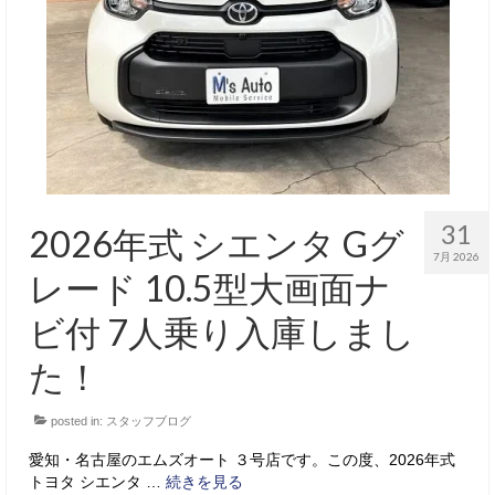
サービス・保証
買取のご案内
店舗情報
店舗情報
会社概要
31
2026年式 シエンタ Gグ
トップメッセージ
7月 2026
レード 10.5型大画面ナ
スタッフ紹介
ビ付 7人乗り入庫しまし
ブログ
た！
イベント
posted in:
スタッフブログ
ニュース
愛知・名古屋のエムズオート ３号店です。この度、2026年式
スタッフブログ
トヨタ シエンタ …
続きを見る