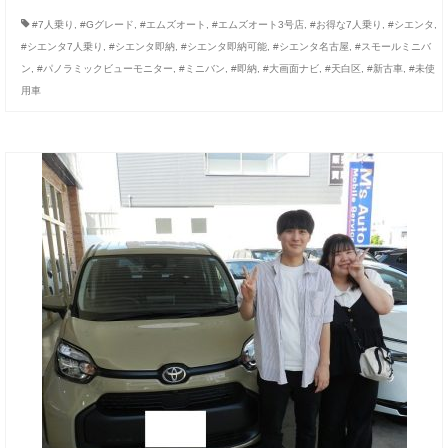
お客様の声
#7人乗り
,
#Gグレード
,
#エムズオート
,
#エムズオート3号店
,
#お得な7人乗り
,
#シエンタ
,
#シエンタ7人乗り
,
#シエンタ即納
,
#シエンタ即納可能
,
#シエンタ名古屋
,
#スモールミニバ
お問い合わせ
ン
,
#パノラミックビューモニター
,
#ミニバン
,
#即納
,
#大画面ナビ
,
#天白区
,
#新古車
,
#未使
用車
メールフォーム
電話はこちら