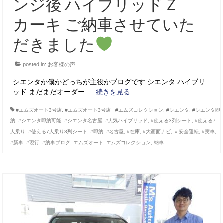
ンジ後 ハイブリッドＺ
カーキ ご納車させていた
だきました
posted in:
お客様の声
シエンタか僕かどっちが主役かブログです シエンタ ハイブリ
ッド まだまだオーダー …
続きを見る
#エムズオート3号店
,
#エムズオート3号店 #エムズコレクション
,
#シエンタ
,
#シエンタ即
納
,
#シエンタ即納可能
,
#シエンタ名古屋
,
#人気ハイブリッド
,
#使える3列シート
,
#使える7
人乗り
,
#使える7人乗り3列シート
,
#即納
,
#名古屋
,
#在庫
,
#大画面ナビ
,
＃安全運転
,
#実車
,
#新車
,
#現行
,
#納車ブログ
,
エムズオート
,
エムズコレクション
,
納車