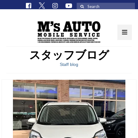
Search
for:
スタッフブログ
取扱車種一覧
Staff blog
在庫車 / パーツ
在庫車一覧
M’sCollectionパーツ一覧
エムズオート
M’sCollection
エムズオートとは