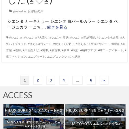
posted in:
お客様の声
シエンタ カーキカラー シエンタ 白パールカラー シエンタ ベ
ージュカラー こち …
続きを見る
#シエンタ
,
#シエンタ7人乗り
,
#シエンタ即納
,
#シエンタ即納可能
,
#シエンタ名古屋
,
#人
気ハイブリッド
,
#使える3列シート
,
#使える7人乗り
,
#使える7人乗り3列シート
,
#即納
,
#名
古屋
,
#在庫
,
#大画面ナビ
,
#実車
,
#新古車
,
#新車
,
#現行
,
#納車ブログ
,
#車コーディネート
,
#
車ファッション
,
エムズオート
,
エムズコレクション
,
納車
投
1
2
3
4
…
6
»
稿
ACCESS
の
ペ
ー