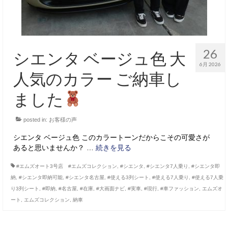
26
シエンタ ベージュ色 大
6月 2026
人気のカラー ご納車し
ました
posted in:
お客様の声
シエンタ ベージュ色 このカラートーンだからこその可愛さが
あると思いませんか？ …
続きを見る
#エムズオート3号店 #エムズコレクション
,
#シエンタ
,
#シエンタ7人乗り
,
#シエンタ即
納
,
#シエンタ即納可能
,
#シエンタ名古屋
,
#使える3列シート
,
#使える7人乗り
,
#使える7人乗
り3列シート
,
#即納
,
#名古屋
,
#在庫
,
#大画面ナビ
,
#実車
,
#現行
,
#車ファッション
,
エムズオ
ート
,
エムズコレクション
,
納車