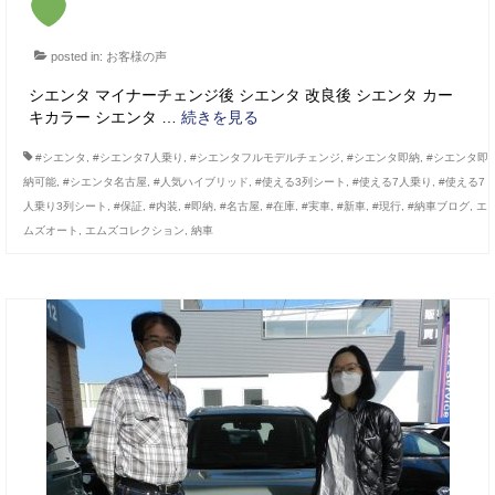
posted in:
お客様の声
シエンタ マイナーチェンジ後 シエンタ 改良後 シエンタ カー
キカラー シエンタ …
続きを見る
#シエンタ
,
#シエンタ7人乗り
,
#シエンタフルモデルチェンジ
,
#シエンタ即納
,
#シエンタ即
納可能
,
#シエンタ名古屋
,
#人気ハイブリッド
,
#使える3列シート
,
#使える7人乗り
,
#使える7
人乗り3列シート
,
#保証
,
#内装
,
#即納
,
#名古屋
,
#在庫
,
#実車
,
#新車
,
#現行
,
#納車ブログ
,
エ
ムズオート
,
エムズコレクション
,
納車