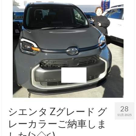
28
シエンタ Zグレード グ
11月 2025
レーカラーご納車しま
した(≧◇≦)