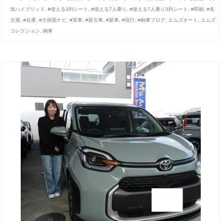
気ハイブリッド
,
#使える3列シート
,
#使える7人乗り
,
#使える7人乗り3列シート
,
#即納
,
#名
古屋
,
#在庫
,
#大画面ナビ
,
#実車
,
#新古車
,
#新車
,
#現行
,
#納車ブログ
,
エムズオート
,
エムズ
コレクション
,
納車