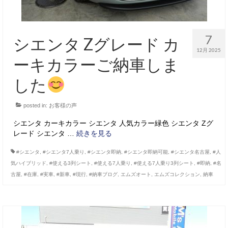
7
シエンタ Zグレード カ
12月 2025
ーキカラーご納車しま
した
posted in:
お客様の声
シエンタ カーキカラー シエンタ 人気カラー緑色 シエンタ Zグ
レード シエンタ …
続きを見る
#シエンタ
,
#シエンタ7人乗り
,
#シエンタ即納
,
#シエンタ即納可能
,
#シエンタ名古屋
,
#人
気ハイブリッド
,
#使える3列シート
,
#使える7人乗り
,
#使える7人乗り3列シート
,
#即納
,
#名
古屋
,
#在庫
,
#実車
,
#新車
,
#現行
,
#納車ブログ
,
エムズオート
,
エムズコレクション
,
納車