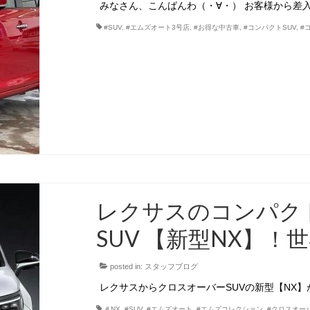
みなさん、こんばんわ（・∀・） お客様から差
#SUV
,
#エムズオート3号店
,
#お得な中古車
,
#コンパクトSUV
,
#
レクサスのコンパク
SUV 【新型NX】！
posted in:
スタッフブログ
レクサスからクロスオーバーSUVの新型【NX】
＃NX
,
#SUV
,
#エムズオート
,
#エムズコレクション
,
#クロスオーバ