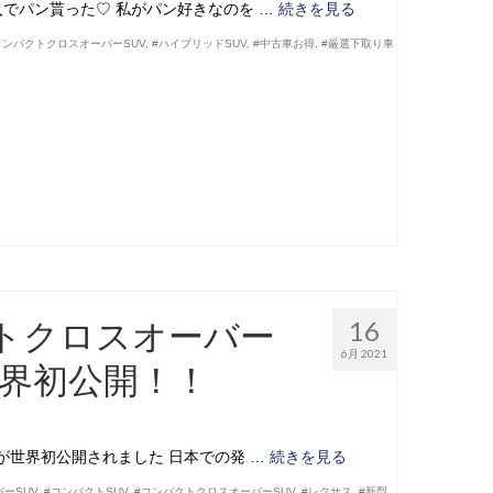
入でパン貰った♡ 私がパン好きなのを …
続きを見る
コンパクトクロスオーバーSUV
,
#ハイブリッドSUV
,
#中古車お得
,
#厳選下取り車
トクロスオーバー
16
6月 2021
世界初公開！！
が世界初公開されました 日本での発 …
続きを見る
ーSUV
,
#コンパクトSUV
,
#コンパクトクロスオーバーSUV
,
#レクサス
,
#新型
,