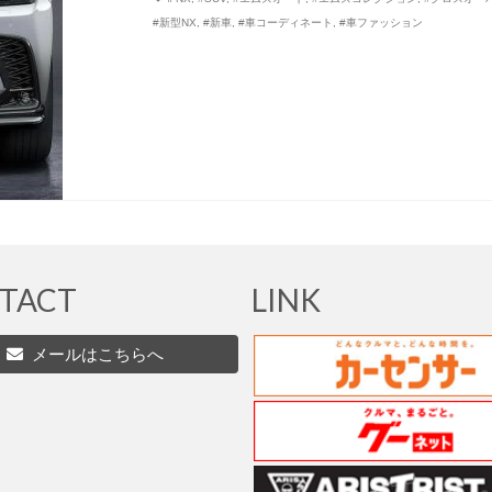
#新型NX
,
#新車
,
#車コーディネート
,
#車ファッション
TACT
LINK
メールはこちらへ