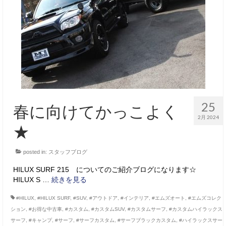
サービス・保証
買取のご案内
店舗情報
店舗情報
会社概要
25
春に向けてかっこよく
トップメッセージ
2月 2024
★
スタッフ紹介
posted in:
スタッフブログ
ブログ
HILUX SURF 215 についてのご紹介ブログになります☆
イベント
HILUX S …
続きを見る
ニュース
#HILUX
,
#HILUX SURF
,
#SUV
,
#アウトドア
,
#インテリア
,
#エムズオート
,
#エムズコレク
ション
,
#お得な中古車
,
#カスタム
,
#カスタムSUV
,
#カスタムサーフ
,
#カスタムハイラックス
スタッフブログ
サーフ
,
#キャンプ
,
#サーフ
,
#サーフカスタム
,
#サーフブラックカスタム
,
#ハイラックスサー