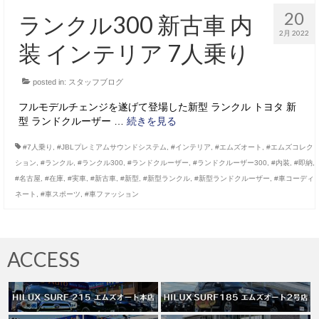
20
ランクル300 新古車 内
2月 2022
装 インテリア 7人乗り
posted in:
スタッフブログ
フルモデルチェンジを遂げて登場した新型 ランクル トヨタ 新
型 ランドクルーザー …
続きを見る
#7人乗り
,
#JBLプレミアムサウンドシステム
,
#インテリア
,
#エムズオート
,
#エムズコレク
ション
,
#ランクル
,
#ランクル300
,
#ランドクルーザー
,
#ランドクルーザー300
,
#内装
,
#即納
,
#名古屋
,
#在庫
,
#実車
,
#新古車
,
#新型
,
#新型ランクル
,
#新型ランドクルーザー
,
#車コーディ
ネート
,
#車スポーツ
,
#車ファッション
ACCESS