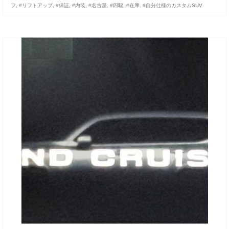
フ
,
#リフトアップ
,
#保証
,
#内装
,
#名古屋
,
#四駆
,
#在庫
,
#自分仕様のカスタムSUV
お客様の声
お問い合わせ
メールフォーム
電話はこちら