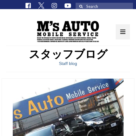
Search
for:
スタッフブログ
取扱車種一覧
Staff blog
在庫車 / パーツ
在庫車一覧
M’sCollectionパーツ一覧
エムズオート
M’sCollection
エムズオートとは