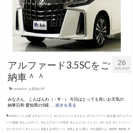
26
アルファード3.5SCをご
10月 2019
納車＾＾
posted in:
お客様の声
みなさん、こんばんわ（・∀・） 今日はとっても良いお天気の
納車日和 愛知県のS様 …
続きを見る
#3列シートお得
,
#アルファード
,
#アルファードカスタム
,
#アルファード名古屋
,
#アルファ
ード後期
,
#エムズオート
,
#エムズオート3号店
,
#エムズコレクション
,
#トヨタ
,
#ファミリー
カーオススメ
,
#ミニバン
,
#使える3列シート
,
#使える7人乗り
,
#大画面ナビ
,
#新車
,
#納車
,
#