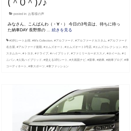
(＾0＾)ﾉ♪
posted in:
お客様の声
みなさん、こんばんわ（・∀・） 今日の3号店は、待ちに待っ
た納車DAY 長野県の …
続きを見る
#3列シートお得
,
#M’s Collection
,
#アルファード
,
#アルファードカスタム
,
#アルファード
名古屋
,
#アルファード後期
,
#エムズオート
,
#エムズオート3号店
,
#エムズコレクション
,
#カ
スタムカー
,
#トヨタ
,
#ドライブ
,
#ハイブリッド
,
#ファミリーカーオススメ
,
#ホイール
,
#ミ
ニバン
,
#人気ハイブリッド
,
#使える3列シート
,
#大画面ナビ
,
#新車
,
#納車
,
#納車ブログ
,
#車
コーディネート
,
#車スポーツ
,
#車ファッション