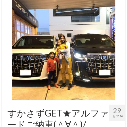
お客様の声
お問い合わせ
メールフォーム
電話はこちら
29
すかさずGET★アルファ
1月 2020
ードご納車(＾∀＾)/