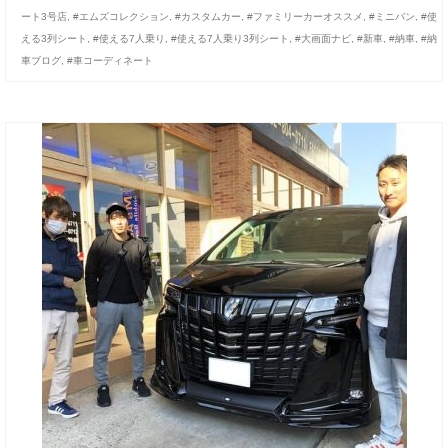
ート3号店
,
#エムズコレクション
,
#カスタムカー
,
#ファミリーカーオススメ
,
#ミニバン
,
#使
える3列シート
,
#使える7人乗り
,
#使える7人乗り3列シート
,
#大画面ナビ
,
#新車
,
#納車
,
#納
車ブログ
,
#車コーディネート