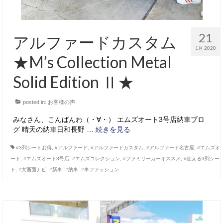
21
アルファードカスタム
1月 2020
★M’s Collection Metal
Solid Edition Ⅱ★
posted in:
お客様の声
みなさん、こんばんわ（・∀・） エムズオート3号店納車ブロ
グ 晴天の納車日和長野 …
続きを見る
#3列シートお得
,
#アルファード
,
#アルファードカスタム
,
#アルファード名古屋
,
#エムズオ
ート
,
#エムズオート3号店
,
#エムズコレクション
,
#ファミリーカーオススメ
,
#使える3列シー
ト
,
#大画面ナビ
,
#新車
,
#納車
,
#車ファッション