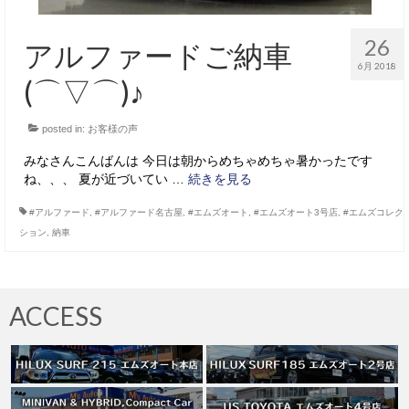
26
アルファードご納車
6月 2018
(⌒▽⌒)♪
posted in:
お客様の声
みなさんこんばんは 今日は朝からめちゃめちゃ暑かったです
ね、、、 夏が近づいてい …
続きを見る
#アルファード
,
#アルファード名古屋
,
#エムズオート
,
#エムズオート3号店
,
#エムズコレク
ション
,
納車
ACCESS