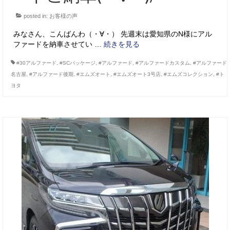
posted in:
お客様の声
みなさん、こんばんわ（・∀・） 先週末は愛知県のN様にアル
ファードを納車させてい …
続きを見る
#30アルファード
,
#SCパッケージ
,
#アルファード
,
#アルファードカスタム
,
#アルファード
名古屋
,
#アルファード後期
,
#エムズオート
,
#エムズオート3号店
,
#エムズコレクション
,
#ト
ヨタ