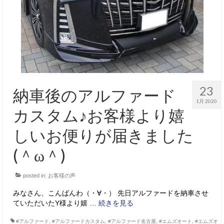
23
納車後のアルファード
1月 2020
カスタム♪お客様より嬉
しいお便りが届きました
(＾ω＾)
posted in:
お客様の声
みなさん、こんばんわ（・∀・） 先日アルファードを納車させ
ていただいたY様より嬉 …
続きを見る
#アルファード
,
#アルファードカスタム
,
#アルファード名古屋
,
#エムズオート
,
#エムズオ