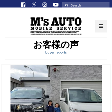
Search
for:
お客様の声
取扱車種一覧
Buyer reports
在庫車 / パーツ
在庫車一覧
M’sCollectionパーツ一覧
エムズオート
M’sCollection
エムズオートとは