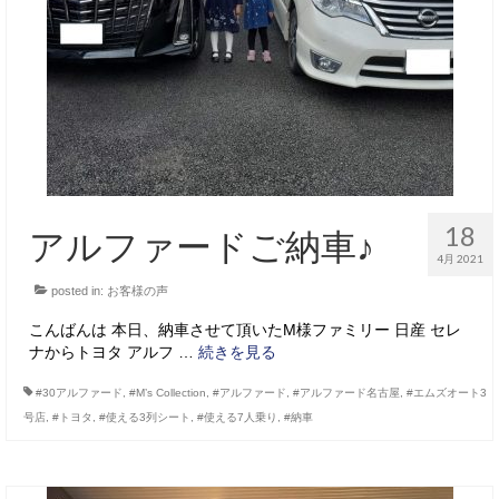
サービス・保証
買取のご案内
店舗情報
店舗情報
会社概要
18
アルファードご納車♪
トップメッセージ
4月 2021
posted in:
スタッフ紹介
お客様の声
こんばんは 本日、納車させて頂いたM様ファミリー 日産 セレ
ブログ
ナからトヨタ アルフ …
続きを見る
イベント
#30アルファード
,
#M’s Collection
,
#アルファード
,
#アルファード名古屋
,
#エムズオート3
号店
,
#トヨタ
,
#使える3列シート
,
#使える7人乗り
,
#納車
ニュース
スタッフブログ