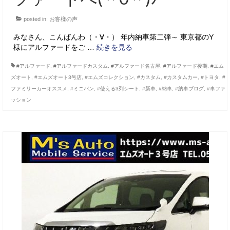
posted in:
お客様の声
みなさん、こんばんわ（・∀・） 年内納車第二弾～ 東京都のY
様にアルファードをご …
続きを見る
#アルファード
,
#アルファードカスタム
,
#アルファード名古屋
,
#アルファード後期
,
#エム
ズオート
,
#エムズオート3号店
,
#エムズコレクション
,
#カスタム
,
#カスタムカー
,
#トヨタ
,
#
ファミリーカーオススメ
,
#ミニバン
,
#使える3列シート
,
#新車
,
#納車
,
#納車ブログ
,
#車ファ
ッション