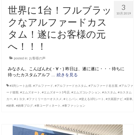
3
世界に1台！フルブラッ
10月 2019
クなアルファードカス
タム！遂にお客様の元
へ！！！
posted in:
お客様の声
みなさん、こんばんわ(・∀・) 昨日は、遂に遂に・・・待ちに
待ったカスタムアルフ …
続きを見る
#3列シートお得
,
#アルファード
,
#アルファードカスタム
,
#アルファード名古屋
,
#アルファ
ード後期
,
#エムズオート
,
#エムズオート3号店
,
#エムズコレクション
,
#カスタム
,
#カスタム
カー
,
#トヨタ
,
#ファミリーカーオススメ
,
#ミニバン
,
#使える3列シート
,
#大画面ナビ
,
#新車
,
#納車
,
#納車ブログ
,
#車コーディネート
,
#車ファッション