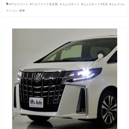
#アルファード
,
#アルファード名古屋
,
＃エムズオート
,
#エムズオート3号店
,
#エムズコレ
クション
,
納車