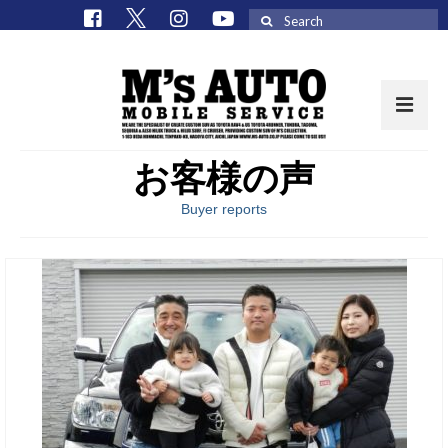
Search
for:
お客様の声
取扱車種一覧
Buyer reports
在庫車 / パーツ
在庫車一覧
M’sCollectionパーツ一覧
エムズオート
M’sCollection
エムズオートとは