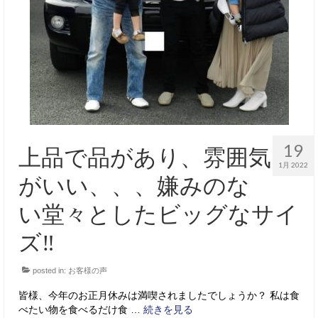
サービス・保証
買取のご案内
店舗情報
店舗情報
会社概要
19
上品で品があり、雰囲気
トップメッセージ
1月 2022
がいい、、、嫌みのな
スタッフ紹介
い堂々としたビッグなサイ
ブログ
ズ‼
イベント
posted in:
お客様の声
ニュース
皆様、今年のお正月休みは満喫されましたでしょうか？ 私は食
スタッフブログ
べたい物を食べるだけ食 …
続きを見る