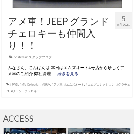
5
アメ車！JEEP グランド
6月 2021
チェロキーも仲間入
り！！
posted in:
スタッフブログ
みなさん、こんばんは 本日はエムズオート4号店から珍しくア
メ車のご紹介 弊社管理 …
続きを見る
#4WD
,
#M’s Collection
,
#SUV
,
#アメ車
,
#エムズオート
,
#エムズコレクション
,
#グラチェ
ロ
,
#グランドチェロキー
ACCESS