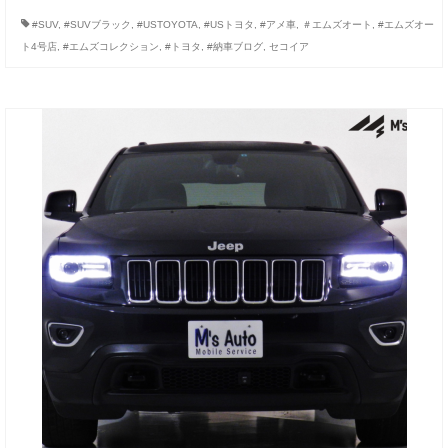
お客様の声
#SUV
,
#SUVブラック
,
#USTOYOTA
,
#USトヨタ
,
#アメ車
,
＃エムズオート
,
#エムズオー
ト4号店
,
#エムズコレクション
,
#トヨタ
,
#納車ブログ
,
セコイア
お問い合わせ
メールフォーム
電話はこちら